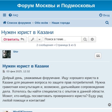
Форум Москвы и Подмосковья
FAQ
Вход
П
Список форумов
Обо всём
Наши города
о
Нужен юрист в Казани
и
Поиск
Расширен
Ответить
с
2 сообщения • Страница
1
из
1
к
Shir
Нужен юрист в Казани
С
03 фев 2025, 12:32
о
о
Добрый день, уважаемые форумчане. Ищу хорошего юриста в
б
Казани для решения вопроса по защите прав потребителей. Нужна
щ
е
грамотная консультация и, возможно, дальнейшее сопровождение
н
дела. Хотелось бы найти специалиста с опытом в данной области.
и
е
Может, кто-нибудь посоветовать проверенного юриста? Буду рад
любой помощи и контактам!
WindOfChanges