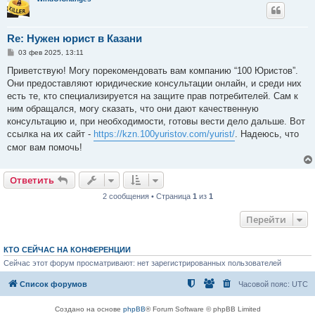
Re: Нужен юрист в Казани
С
03 фев 2025, 13:11
о
о
Приветствую! Могу порекомендовать вам компанию “100 Юристов”.
б
Они предоставляют юридические консультации онлайн, и среди них
щ
е
есть те, кто специализируется на защите прав потребителей. Сам к
н
ним обращался, могу сказать, что они дают качественную
и
е
консультацию и, при необходимости, готовы вести дело дальше. Вот
ссылка на их сайт -
https://kzn.100yuristov.com/yurist/
. Надеюсь, что
смог вам помочь!
Ответить
2 сообщения • Страница
1
из
1
Перейти
КТО СЕЙЧАС НА КОНФЕРЕНЦИИ
Сейчас этот форум просматривают: нет зарегистрированных пользователей
Список форумов
Часовой пояс:
UTC
Создано на основе
phpBB
® Forum Software © phpBB Limited