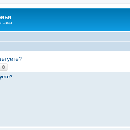
овья
 столицы
ветуете?
оиск
Расширенный поиск
уете?