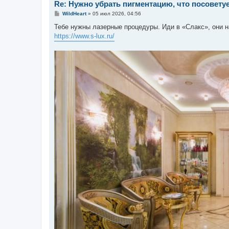
Re: Нужно убрать пигментацию, что посовету
С
WildHeart
»
05 июл 2026, 04:56
о
о
Тебе нужны лазерные процедуры. Иди в «Слакс», они н
б
https://www.s-lux.ru/
щ
е
н
и
е