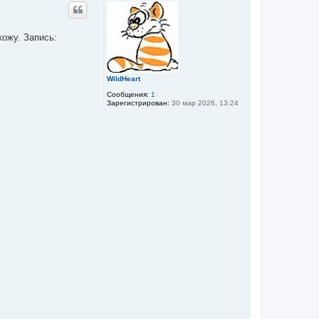
р
н
у
т
кожу. Запись:
ь
с
я
к
WildHeart
н
а
Сообщения:
1
ч
Зарегистрирован:
30 мар 2026, 13:24
а
л
у