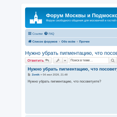
Форум Москвы и Подмоск
Форум свободного общения для москвичей и гостей
Ссылки
FAQ
Список форумов
Обо всём
Прочее
Нужно убрать пигментацию, что посо
П
Ответить
Нужно убрать пигментацию, что посовет
С
Zontik
»
04 июл 2026, 21:48
о
о
Нужно убрать пигментацию, что посоветуете?
б
щ
е
н
и
е