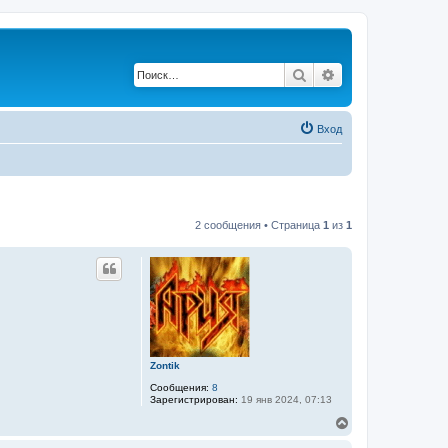
Поиск
Расширенный по
Вход
2 сообщения • Страница
1
из
1
Zontik
Сообщения:
8
Зарегистрирован:
19 янв 2024, 07:13
В
е