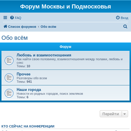
Форум Москвы и Подмосковья
FAQ
Вход
П
Список форумов
Обо всём
о
Обо всём
и
Форум
с
к
Любовь и взаимоотношения
Как найти свою половинку, взаимоотношения между полами, любовь и
секс
Темы:
10
Прочее
Разговоры обо всем
Темы:
941
Наши города
Новости из родных городов, поиск земляков
Темы:
6
Перейти
КТО СЕЙЧАС НА КОНФЕРЕНЦИИ