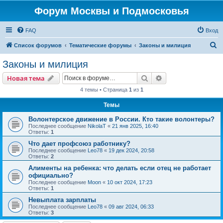
Форум Москвы и Подмосковья
FAQ
Вход
П
Список форумов
Тематические форумы
Законы и милиция
о
Законы и милиция
и
Поиск
Расширенный пои
Новая тема
с
4 темы • Страница
1
из
1
к
Темы
Волонтерское движение в России. Кто такие волонтеры?
Последнее сообщение
NikolaT
«
21 янв 2025, 16:40
Ответы:
1
Что дает профсоюз работнику?
Последнее сообщение
Leo78
«
19 дек 2024, 20:58
Ответы:
2
Алименты на ребенка: что делать если отец не работает
официально?
Последнее сообщение
Moon
«
10 окт 2024, 17:23
Ответы:
1
Невыплата зарплаты
Последнее сообщение
Leo78
«
09 авг 2024, 06:33
Ответы:
3