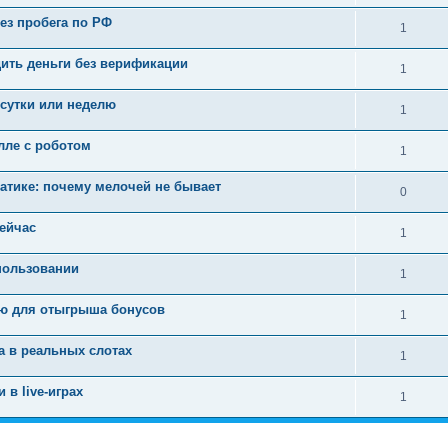
ез пробега по РФ
1
дить деньги без верификации
1
 сутки или неделю
1
лле с роботом
1
тике: почему мелочей не бывает
0
сейчас
1
пользовании
1
блю для отыгрыша бонусов
1
а в реальных слотах
1
 в live-играх
1