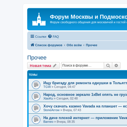
Форум Москвы и Подмоск
Форум свободного общения для москвичей и гостей
Ссылки
FAQ
Список форумов
Обо всём
Прочее
Прочее
Поиск
Рас
Новая тема
ТЕМЫ
Ищу бригаду для ремонта однушки в Тольят
TGW
»
Сегодня, 04:47
Народ, основное зеркало 1xBet опять не гру
XiaoKu
»
Сегодня, 02:48
Хочу скачать казино Vavada на планшет — е
StoneArrow
»
Вчера, 07:43
На даче плохой интернет — приложение Vav
Barneo
»
Вчера, 08:35