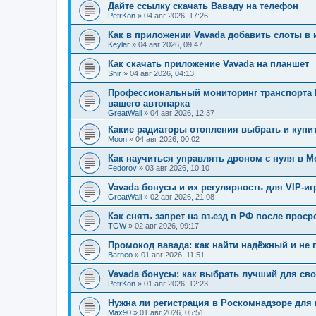
Дайте ссылку скачать Ваваду на телефон
PetrKon
»
04 авг 2026, 17:26
Как в приложении Vavada добавить слоты в 
Keylar
»
04 авг 2026, 09:47
Как скачать приложение Vavada на планшет
Shir
»
04 авг 2026, 04:13
Профессиональный мониторинг транспорта 
вашего автопарка
GreatWall
»
04 авг 2026, 12:37
Какие радиаторы отопления выбрать и купи
Moon
»
04 авг 2026, 00:02
Как научиться управлять дроном с нуля в М
Fedorov
»
03 авг 2026, 10:10
Vavada бонусы и их регулярность для VIP-иг
GreatWall
»
02 авг 2026, 21:08
Как снять запрет на въезд в РФ после проср
TGW
»
02 авг 2026, 09:17
Промокод вавада: как найти надёжный и не 
Barneo
»
01 авг 2026, 11:51
Vavada бонусы: как выбрать лучший для св
PetrKon
»
01 авг 2026, 12:23
Нужна ли регистрация в Роскомнадзоре для 
Max90
»
01 авг 2026, 05:51