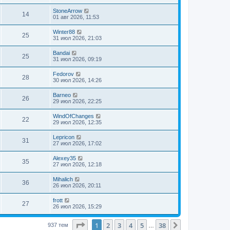
StoneArrow
14
01 авг 2026, 11:53
Winter88
25
31 июл 2026, 21:03
Bandai
25
31 июл 2026, 09:19
Fedorov
28
30 июл 2026, 14:26
Barneo
26
29 июл 2026, 22:25
WindOfChanges
22
29 июл 2026, 12:35
Lepricon
31
27 июл 2026, 17:02
Alexey35
35
27 июл 2026, 12:18
Mihalich
36
26 июл 2026, 20:11
frott
27
26 июл 2026, 15:29
Страница
1
из
38
1
2
3
4
5
38
След.
937 тем
…