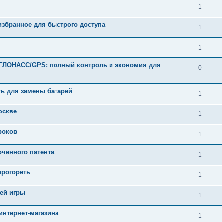
1
избранное для быстрого доступа
1
1
ГЛОНАСС/GPS: полный контроль и экономия для
0
ть для замены батарей
1
оскве
1
роков
1
оченного патента
1
прогореть
1
оей игры
1
интернет-магазина
1