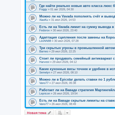
Где найти реально новые авто класса люкс б
Foggy
»
01 авг 2026, 04:30
Можно ли на Vavada пополнять счёт и выво
XiaoKu
»
31 июл 2026, 14:53
Есть ли на Vavada лимит на сумму вывода в
Fedorov
»
30 июл 2026, 23:40
Адаптация сцепления после замены на Коро
LeoNN88
»
30 июл 2026, 07:28
Три скрытых угрозы в промышленной автома
Barneo
»
29 июл 2026, 22:25
Стоит ли продавать семейный антиквариат 
Harvest
»
29 июл 2026, 04:12
Какие кухонные весы точнее и удобнее в ис
Semelyn
»
27 июл 2026, 08:10
Можно ли в Epicstar делать ставки по 1 ру
Vano77
»
27 июл 2026, 05:38
Работает ли на Ваваде стратегия Мартингейл
Lepricon
»
26 июл 2026, 19:54
Есть ли на Ваваде скрытые лимиты на ставки
Vano77
»
26 июл 2026, 08:49
Новая тема