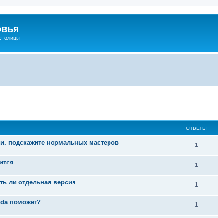
овья
 столицы
ширенный поиск
ОТВЕТЫ
ти, подскажите нормальных мастеров
1
зится
1
сть ли отдельная версия
1
ada поможет?
1