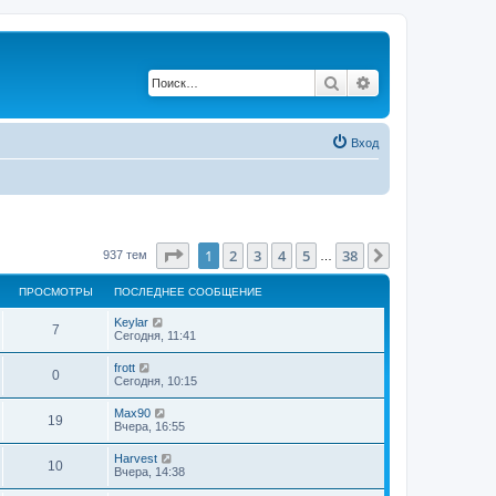
Поиск
Расширенный по
Вход
Страница
1
из
38
1
2
3
4
5
38
След.
937 тем
…
ПРОСМОТРЫ
ПОСЛЕДНЕЕ СООБЩЕНИЕ
Keylar
7
Сегодня, 11:41
frott
0
Сегодня, 10:15
Max90
19
Вчера, 16:55
Harvest
10
Вчера, 14:38