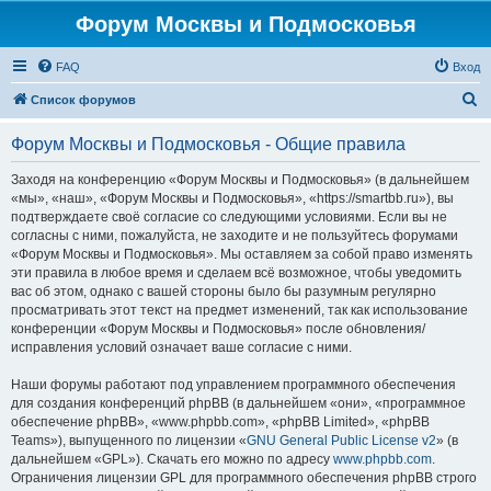
Форум Москвы и Подмосковья
FAQ
Вход
П
Список форумов
о
Форум Москвы и Подмосковья - Общие правила
и
с
Заходя на конференцию «Форум Москвы и Подмосковья» (в дальнейшем
«мы», «наш», «Форум Москвы и Подмосковья», «https://smartbb.ru»), вы
к
подтверждаете своё согласие со следующими условиями. Если вы не
согласны с ними, пожалуйста, не заходите и не пользуйтесь форумами
«Форум Москвы и Подмосковья». Мы оставляем за собой право изменять
эти правила в любое время и сделаем всё возможное, чтобы уведомить
вас об этом, однако с вашей стороны было бы разумным регулярно
просматривать этот текст на предмет изменений, так как использование
конференции «Форум Москвы и Подмосковья» после обновления/
исправления условий означает ваше согласие с ними.
Наши форумы работают под управлением программного обеспечения
для создания конференций phpBB (в дальнейшем «они», «программное
обеспечение phpBB», «www.phpbb.com», «phpBB Limited», «phpBB
Teams»), выпущенного по лицензии «
GNU General Public License v2
» (в
дальнейшем «GPL»). Скачать его можно по адресу
www.phpbb.com
.
Ограничения лицензии GPL для программного обеспечения phpBB строго