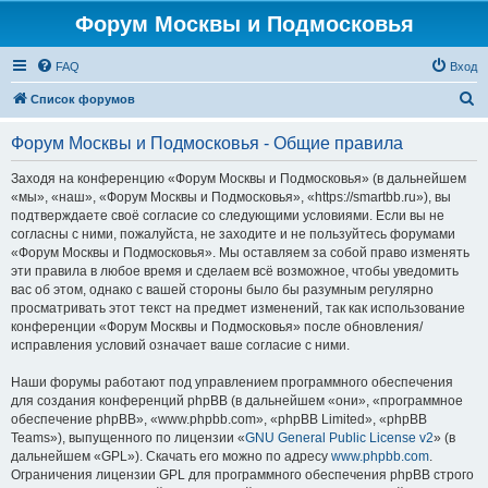
Форум Москвы и Подмосковья
FAQ
Вход
П
Список форумов
о
Форум Москвы и Подмосковья - Общие правила
и
с
Заходя на конференцию «Форум Москвы и Подмосковья» (в дальнейшем
«мы», «наш», «Форум Москвы и Подмосковья», «https://smartbb.ru»), вы
к
подтверждаете своё согласие со следующими условиями. Если вы не
согласны с ними, пожалуйста, не заходите и не пользуйтесь форумами
«Форум Москвы и Подмосковья». Мы оставляем за собой право изменять
эти правила в любое время и сделаем всё возможное, чтобы уведомить
вас об этом, однако с вашей стороны было бы разумным регулярно
просматривать этот текст на предмет изменений, так как использование
конференции «Форум Москвы и Подмосковья» после обновления/
исправления условий означает ваше согласие с ними.
Наши форумы работают под управлением программного обеспечения
для создания конференций phpBB (в дальнейшем «они», «программное
обеспечение phpBB», «www.phpbb.com», «phpBB Limited», «phpBB
Teams»), выпущенного по лицензии «
GNU General Public License v2
» (в
дальнейшем «GPL»). Скачать его можно по адресу
www.phpbb.com
.
Ограничения лицензии GPL для программного обеспечения phpBB строго