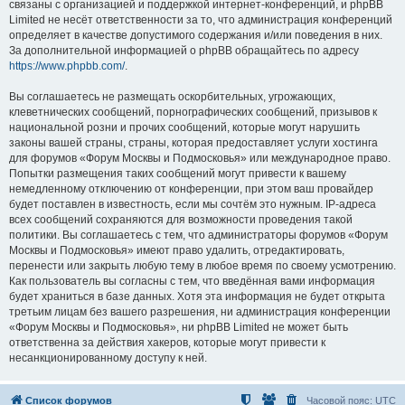
связаны с организацией и поддержкой интернет-конференций, и phpBB
Limited не несёт ответственности за то, что администрация конференций
определяет в качестве допустимого содержания и/или поведения в них.
За дополнительной информацией о phpBB обращайтесь по адресу
https://www.phpbb.com/
.
Вы соглашаетесь не размещать оскорбительных, угрожающих,
клеветнических сообщений, порнографических сообщений, призывов к
национальной розни и прочих сообщений, которые могут нарушить
законы вашей страны, страны, которая предоставляет услуги хостинга
для форумов «Форум Москвы и Подмосковья» или международное право.
Попытки размещения таких сообщений могут привести к вашему
немедленному отключению от конференции, при этом ваш провайдер
будет поставлен в известность, если мы сочтём это нужным. IP-адреса
всех сообщений сохраняются для возможности проведения такой
политики. Вы соглашаетесь с тем, что администраторы форумов «Форум
Москвы и Подмосковья» имеют право удалить, отредактировать,
перенести или закрыть любую тему в любое время по своему усмотрению.
Как пользователь вы согласны с тем, что введённая вами информация
будет храниться в базе данных. Хотя эта информация не будет открыта
третьим лицам без вашего разрешения, ни администрация конференции
«Форум Москвы и Подмосковья», ни phpBB Limited не может быть
ответственна за действия хакеров, которые могут привести к
несанкционированному доступу к ней.
Список форумов
Часовой пояс:
UTC