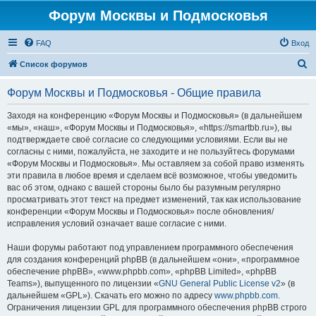
Форум Москвы и Подмосковья
FAQ
Вход
П
Список форумов
о
Форум Москвы и Подмосковья - Общие правила
и
с
Заходя на конференцию «Форум Москвы и Подмосковья» (в дальнейшем
«мы», «наш», «Форум Москвы и Подмосковья», «https://smartbb.ru»), вы
к
подтверждаете своё согласие со следующими условиями. Если вы не
согласны с ними, пожалуйста, не заходите и не пользуйтесь форумами
«Форум Москвы и Подмосковья». Мы оставляем за собой право изменять
эти правила в любое время и сделаем всё возможное, чтобы уведомить
вас об этом, однако с вашей стороны было бы разумным регулярно
просматривать этот текст на предмет изменений, так как использование
конференции «Форум Москвы и Подмосковья» после обновления/
исправления условий означает ваше согласие с ними.
Наши форумы работают под управлением программного обеспечения
для создания конференций phpBB (в дальнейшем «они», «программное
обеспечение phpBB», «www.phpbb.com», «phpBB Limited», «phpBB
Teams»), выпущенного по лицензии «
GNU General Public License v2
» (в
дальнейшем «GPL»). Скачать его можно по адресу
www.phpbb.com
.
Ограничения лицензии GPL для программного обеспечения phpBB строго