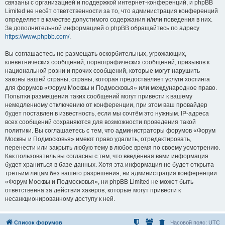
связаны с организацией и поддержкой интернет-конференций, и phpBB
Limited не несёт ответственности за то, что администрация конференций
определяет в качестве допустимого содержания и/или поведения в них.
За дополнительной информацией о phpBB обращайтесь по адресу
https://www.phpbb.com/
.
Вы соглашаетесь не размещать оскорбительных, угрожающих,
клеветнических сообщений, порнографических сообщений, призывов к
национальной розни и прочих сообщений, которые могут нарушить
законы вашей страны, страны, которая предоставляет услуги хостинга
для форумов «Форум Москвы и Подмосковья» или международное право.
Попытки размещения таких сообщений могут привести к вашему
немедленному отключению от конференции, при этом ваш провайдер
будет поставлен в известность, если мы сочтём это нужным. IP-адреса
всех сообщений сохраняются для возможности проведения такой
политики. Вы соглашаетесь с тем, что администраторы форумов «Форум
Москвы и Подмосковья» имеют право удалить, отредактировать,
перенести или закрыть любую тему в любое время по своему усмотрению.
Как пользователь вы согласны с тем, что введённая вами информация
будет храниться в базе данных. Хотя эта информация не будет открыта
третьим лицам без вашего разрешения, ни администрация конференции
«Форум Москвы и Подмосковья», ни phpBB Limited не может быть
ответственна за действия хакеров, которые могут привести к
несанкционированному доступу к ней.
Список форумов
Часовой пояс:
UTC