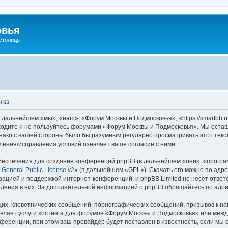
овья
 столицы
ила
дальнейшем «мы», «наш», «Форум Москвы и Подмосковья», «https://smartbb.r
аходите и не пользуйтесь форумами «Форум Москвы и Подмосковья». Мы остав
днако с вашей стороны было бы разумным регулярно просматривать этот текс
ения/исправления условий означает ваше согласие с ними.
еспечения для создания конференций phpBB (в дальнейшем «они», «програ
General Public License v2
» (в дальнейшем «GPL»). Скачать его можно по адр
зацией и поддержкой интернет-конференций, и phpBB Limited не несёт ответ
ведения в них. За дополнительной информацией о phpBB обращайтесь по адр
их, клеветнических сообщений, порнографических сообщений, призывов к на
авляет услуги хостинга для форумов «Форум Москвы и Подмосковья» или ме
ференции, при этом ваш провайдер будет поставлен в известность, если мы 