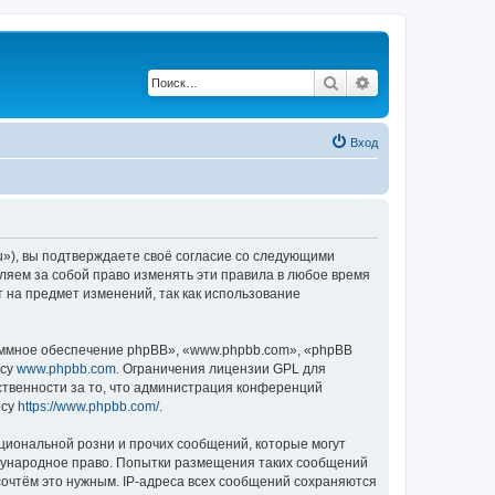
Поиск
Расширенный по
Вход
u»), вы подтверждаете своё согласие со следующими
ляем за собой право изменять эти правила в любое время
т на предмет изменений, так как использование
ммное обеспечение phpBB», «www.phpbb.com», «phpBB
есу
www.phpbb.com
. Ограничения лицензии GPL для
ственности за то, что администрация конференций
есу
https://www.phpbb.com/
.
циональной розни и прочих сообщений, которые могут
ждународное право. Попытки размещения таких сообщений
сочтём это нужным. IP-адреса всех сообщений сохраняются