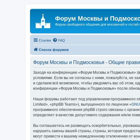
Форум Москвы и Подмоск
Форум свободного общения для москвичей и гостей
Ссылки
FAQ
Список форумов
Форум Москвы и Подмосковья - Общие прав
Заходя на конференцию «Форум Москвы и Подмосковья» (в 
условиями. Если вы не согласны с ними, пожалуйста, не з
и сделаем всё возможное, чтобы уведомить вас об этом, о
конференции «Форум Москвы и Подмосковья» после обновл
Наши форумы работают под управлением программного об
Limited», «phpBB Teams»), выпущенного по лицензии «
GNU 
программного обеспечения phpBB строго связаны с органи
определяет в качестве допустимого содержания и/или по
Вы соглашаетесь не размещать оскорбительных, угрожающ
нарушить законы вашей страны, страны, которая предост
могут привести к вашему немедленному отключению от кон