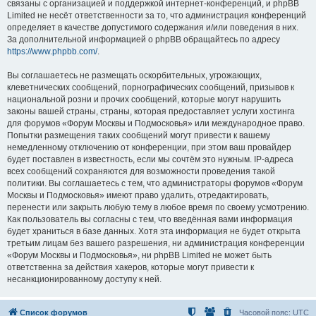
связаны с организацией и поддержкой интернет-конференций, и phpBB
Limited не несёт ответственности за то, что администрация конференций
определяет в качестве допустимого содержания и/или поведения в них.
За дополнительной информацией о phpBB обращайтесь по адресу
https://www.phpbb.com/
.
Вы соглашаетесь не размещать оскорбительных, угрожающих,
клеветнических сообщений, порнографических сообщений, призывов к
национальной розни и прочих сообщений, которые могут нарушить
законы вашей страны, страны, которая предоставляет услуги хостинга
для форумов «Форум Москвы и Подмосковья» или международное право.
Попытки размещения таких сообщений могут привести к вашему
немедленному отключению от конференции, при этом ваш провайдер
будет поставлен в известность, если мы сочтём это нужным. IP-адреса
всех сообщений сохраняются для возможности проведения такой
политики. Вы соглашаетесь с тем, что администраторы форумов «Форум
Москвы и Подмосковья» имеют право удалить, отредактировать,
перенести или закрыть любую тему в любое время по своему усмотрению.
Как пользователь вы согласны с тем, что введённая вами информация
будет храниться в базе данных. Хотя эта информация не будет открыта
третьим лицам без вашего разрешения, ни администрация конференции
«Форум Москвы и Подмосковья», ни phpBB Limited не может быть
ответственна за действия хакеров, которые могут привести к
несанкционированному доступу к ней.
Список форумов
Часовой пояс:
UTC