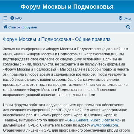
Форум Москвы и Подмосковья
FAQ
Вход
П
Список форумов
о
Форум Москвы и Подмосковья - Общие правила
и
с
Заходя на конференцию «Форум Москвы и Подмосковья» (в дальнейшем
«мы», «наш», «Форум Москвы и Подмосковья», «https://smartbb.ru»), вы
к
подтверждаете своё согласие со следующими условиями. Если вы не
согласны с ними, пожалуйста, не заходите и не пользуйтесь форумами
«Форум Москвы и Подмосковья». Мы оставляем за собой право изменять
эти правила в любое время и сделаем всё возможное, чтобы уведомить
вас об этом, однако с вашей стороны было бы разумным регулярно
просматривать этот текст на предмет изменений, так как использование
конференции «Форум Москвы и Подмосковья» после обновления/
исправления условий означает ваше согласие с ними.
Наши форумы работают под управлением программного обеспечения
для создания конференций phpBB (в дальнейшем «они», «программное
обеспечение phpBB», «www.phpbb.com», «phpBB Limited», «phpBB
Teams»), выпущенного по лицензии «
GNU General Public License v2
» (в
дальнейшем «GPL»). Скачать его можно по адресу
www.phpbb.com
.
Ограничения лицензии GPL для программного обеспечения phpBB строго