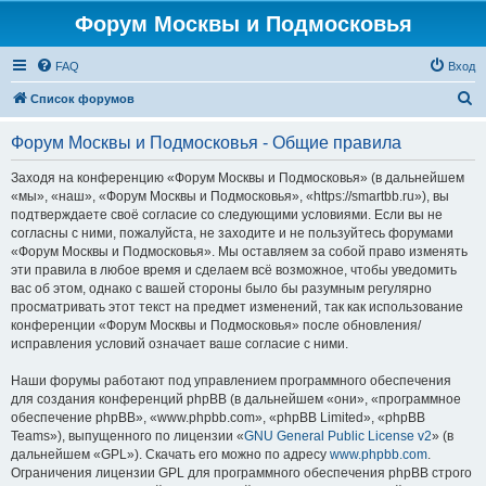
Форум Москвы и Подмосковья
FAQ
Вход
П
Список форумов
о
Форум Москвы и Подмосковья - Общие правила
и
с
Заходя на конференцию «Форум Москвы и Подмосковья» (в дальнейшем
«мы», «наш», «Форум Москвы и Подмосковья», «https://smartbb.ru»), вы
к
подтверждаете своё согласие со следующими условиями. Если вы не
согласны с ними, пожалуйста, не заходите и не пользуйтесь форумами
«Форум Москвы и Подмосковья». Мы оставляем за собой право изменять
эти правила в любое время и сделаем всё возможное, чтобы уведомить
вас об этом, однако с вашей стороны было бы разумным регулярно
просматривать этот текст на предмет изменений, так как использование
конференции «Форум Москвы и Подмосковья» после обновления/
исправления условий означает ваше согласие с ними.
Наши форумы работают под управлением программного обеспечения
для создания конференций phpBB (в дальнейшем «они», «программное
обеспечение phpBB», «www.phpbb.com», «phpBB Limited», «phpBB
Teams»), выпущенного по лицензии «
GNU General Public License v2
» (в
дальнейшем «GPL»). Скачать его можно по адресу
www.phpbb.com
.
Ограничения лицензии GPL для программного обеспечения phpBB строго