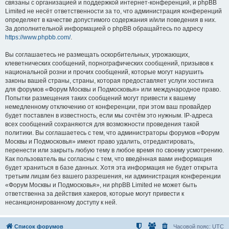
связаны с организацией и поддержкой интернет-конференций, и phpBB
Limited не несёт ответственности за то, что администрация конференций
определяет в качестве допустимого содержания и/или поведения в них.
За дополнительной информацией о phpBB обращайтесь по адресу
https://www.phpbb.com/
.
Вы соглашаетесь не размещать оскорбительных, угрожающих,
клеветнических сообщений, порнографических сообщений, призывов к
национальной розни и прочих сообщений, которые могут нарушить
законы вашей страны, страны, которая предоставляет услуги хостинга
для форумов «Форум Москвы и Подмосковья» или международное право.
Попытки размещения таких сообщений могут привести к вашему
немедленному отключению от конференции, при этом ваш провайдер
будет поставлен в известность, если мы сочтём это нужным. IP-адреса
всех сообщений сохраняются для возможности проведения такой
политики. Вы соглашаетесь с тем, что администраторы форумов «Форум
Москвы и Подмосковья» имеют право удалить, отредактировать,
перенести или закрыть любую тему в любое время по своему усмотрению.
Как пользователь вы согласны с тем, что введённая вами информация
будет храниться в базе данных. Хотя эта информация не будет открыта
третьим лицам без вашего разрешения, ни администрация конференции
«Форум Москвы и Подмосковья», ни phpBB Limited не может быть
ответственна за действия хакеров, которые могут привести к
несанкционированному доступу к ней.
Список форумов
Часовой пояс:
UTC