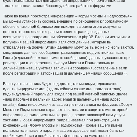
будет использоваться для хранения информации о прочтённых вами
темах, повышая таким образом удобство работы с форумами.
Также во время просмотра конференции «Форум Москвы и Подмосковья»
мы можем установить cookies, внешние по отношению к программному
обеспечению phpBB, однако они выходят за рамки этого документа,
целью которого является рассмотрение страниц, созданных
исключительно программным обеспечением phpBB. Вторым источником
получения вашей информации являются данные, которые вы
отправляете на форум. Этими данными могут быть, но не исчерпываются,
следующие данные: сообщения, размещённые под учётной записью
Гостя (в дальнейшем «анонимные сообщения»), данные, указанные при
регистрации в конференции «Форум Москвы и Подмосковья» (в
дальнейшем «ваша учётная запись») и сообщения, оставленные вами
после регистрации и авторизации (в дальнейшем «ваши сообщения»).
Ваша учётная запись будет содержать, как минимум, однозначно
идентифицируемое имя (в дальнейшем «ваше имя пользователя»),
индивидуальный пароль для входа под вашей учётной записью (далее
«ваш пароль») и реальный адрес email (в дальнейшем «ваш адрес
email»). Ваша информация из вашей учётной записи на форумах «Форум
Москвы и Подмосковья» охраняется законами о защите компьютерной
информации, применяемыми в стране, предоставляющей нам услуги
хостинга. Любая информация, запрашиваемая при регистрации в
конференции «Форум Москвы и Подмосковья», кроме вашего имени
пользователя, вашего пароля и вашего адреса email, может быть как
необходимой, так и необязательной ко вводу, на усмотрение