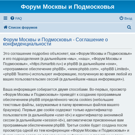
Форум Москвы и Подмосковья
FAQ
Вход
П
Список форумов
о
Форум Москвы и Подмосковья - Соглашение о
и
конфиденциальности
с
Это соглашение подробно объясняет, как «Форум Москвы и Подмосковья»
к
и его подразделения (в дальнейшем «мы», «наш», «Форум Москвы и
Подмосковья», «https://smartbb.ru») и phpBB (в дальнейшем «они»,
«программное обеспечение phpBB», «www.phpbb.com», «phpBB Limited»,
«phpBB Teams») используют информацию, полученную во время любой из
ваших пользовательских сессий (в дальнейшем «ваша информация»).
Ваша информация собирается двумя способами. Во-первых, просмотр
«Форум Москвы и Подмосковья» приведёт к созданию программным
обеспечением phpBB определённого числа cookies (небольшие
текстовые файлы, загружаемые в папку временных файлов вашего
браузера). Первые две cookie содержат только идентификатор
пользователя (в дальнейшем «user-id») и идентификатор анонимной
сессии (в дальнейшем «session-id»), автоматически присвоенные вам
программным обеспечением phpBB. Третья cookie будет создана после
просмотра одной из тем конференции «Форум Москвы и Подмосковья» и