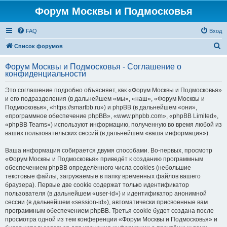
Форум Москвы и Подмосковья
FAQ
Вход
П
Список форумов
о
Форум Москвы и Подмосковья - Соглашение о
и
конфиденциальности
с
Это соглашение подробно объясняет, как «Форум Москвы и Подмосковья»
к
и его подразделения (в дальнейшем «мы», «наш», «Форум Москвы и
Подмосковья», «https://smartbb.ru») и phpBB (в дальнейшем «они»,
«программное обеспечение phpBB», «www.phpbb.com», «phpBB Limited»,
«phpBB Teams») используют информацию, полученную во время любой из
ваших пользовательских сессий (в дальнейшем «ваша информация»).
Ваша информация собирается двумя способами. Во-первых, просмотр
«Форум Москвы и Подмосковья» приведёт к созданию программным
обеспечением phpBB определённого числа cookies (небольшие
текстовые файлы, загружаемые в папку временных файлов вашего
браузера). Первые две cookie содержат только идентификатор
пользователя (в дальнейшем «user-id») и идентификатор анонимной
сессии (в дальнейшем «session-id»), автоматически присвоенные вам
программным обеспечением phpBB. Третья cookie будет создана после
просмотра одной из тем конференции «Форум Москвы и Подмосковья» и