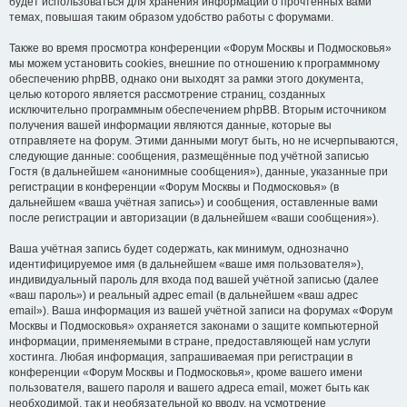
будет использоваться для хранения информации о прочтённых вами
темах, повышая таким образом удобство работы с форумами.
Также во время просмотра конференции «Форум Москвы и Подмосковья»
мы можем установить cookies, внешние по отношению к программному
обеспечению phpBB, однако они выходят за рамки этого документа,
целью которого является рассмотрение страниц, созданных
исключительно программным обеспечением phpBB. Вторым источником
получения вашей информации являются данные, которые вы
отправляете на форум. Этими данными могут быть, но не исчерпываются,
следующие данные: сообщения, размещённые под учётной записью
Гостя (в дальнейшем «анонимные сообщения»), данные, указанные при
регистрации в конференции «Форум Москвы и Подмосковья» (в
дальнейшем «ваша учётная запись») и сообщения, оставленные вами
после регистрации и авторизации (в дальнейшем «ваши сообщения»).
Ваша учётная запись будет содержать, как минимум, однозначно
идентифицируемое имя (в дальнейшем «ваше имя пользователя»),
индивидуальный пароль для входа под вашей учётной записью (далее
«ваш пароль») и реальный адрес email (в дальнейшем «ваш адрес
email»). Ваша информация из вашей учётной записи на форумах «Форум
Москвы и Подмосковья» охраняется законами о защите компьютерной
информации, применяемыми в стране, предоставляющей нам услуги
хостинга. Любая информация, запрашиваемая при регистрации в
конференции «Форум Москвы и Подмосковья», кроме вашего имени
пользователя, вашего пароля и вашего адреса email, может быть как
необходимой, так и необязательной ко вводу, на усмотрение