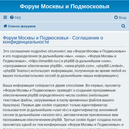
Форум Москвы и Подмосковья
FAQ
Вход
П
Список форумов
о
Форум Москвы и Подмосковья - Соглашение о
и
конфиденциальности
с
Это соглашение подробно объясняет, как «Форум Москвы и Подмосковья»
к
и его подразделения (в дальнейшем «мы», «наш», «Форум Москвы и
Подмосковья», «https://smartbb.ru») и phpBB (в дальнейшем «они»,
«программное обеспечение phpBB», «www.phpbb.com», «phpBB Limited»,
«phpBB Teams») используют информацию, полученную во время любой из
ваших пользовательских сессий (в дальнейшем «ваша информация»).
Ваша информация собирается двумя способами. Во-первых, просмотр
«Форум Москвы и Подмосковья» приведёт к созданию программным
обеспечением phpBB определённого числа cookies (небольшие
текстовые файлы, загружаемые в папку временных файлов вашего
браузера). Первые две cookie содержат только идентификатор
пользователя (в дальнейшем «user-id») и идентификатор анонимной
сессии (в дальнейшем «session-id»), автоматически присвоенные вам
программным обеспечением phpBB. Третья cookie будет создана после
просмотра одной из тем конференции «Форум Москвы и Подмосковья» и