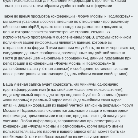
будет использоваться для хранения информации о прочтённых вами
темах, повышая таким образом удобство работы с форумами.
Также во время просмотра конференции «Форум Москвы и Подмосковья»
мы можем установить cookies, внешние по отношению к программному
обеспечению phpBB, однако они выходят за рамки этого документа,
целью которого является рассмотрение страниц, созданных
исключительно программным обеспечением phpBB. Вторым источником
получения вашей информации являются данные, которые вы
отправляете на форум. Этими данными могут быть, но не исчерпываются,
следующие данные: сообщения, размещённые под учётной записью
Гостя (в дальнейшем «анонимные сообщения»), данные, указанные при
регистрации в конференции «Форум Москвы и Подмосковья» (в
дальнейшем «ваша учётная запись») и сообщения, оставленные вами
после регистрации и авторизации (в дальнейшем «ваши сообщения»).
Ваша учётная запись будет содержать, как минимум, однозначно
идентифицируемое имя (в дальнейшем «ваше имя пользователя»),
индивидуальный пароль для входа под вашей учётной записью (далее
«ваш пароль») и реальный адрес email (в дальнейшем «ваш адрес
email»). Ваша информация из вашей учётной записи на форумах «Форум
Москвы и Подмосковья» охраняется законами о защите компьютерной
информации, применяемыми в стране, предоставляющей нам услуги
хостинга. Любая информация, запрашиваемая при регистрации в
конференции «Форум Москвы и Подмосковья», кроме вашего имени
пользователя, вашего пароля и вашего адреса email, может быть как
необходимой, так и необязательной ко вводу, на усмотрение