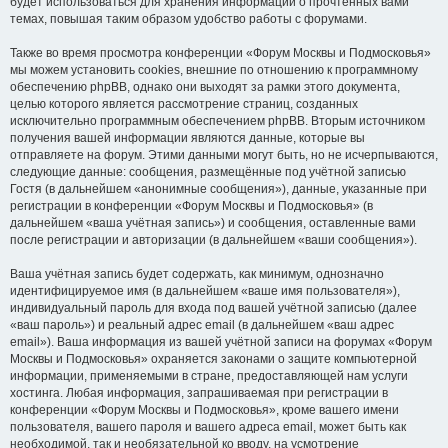
будет использоваться для хранения информации о прочтённых вами
темах, повышая таким образом удобство работы с форумами.
Также во время просмотра конференции «Форум Москвы и Подмосковья»
мы можем установить cookies, внешние по отношению к программному
обеспечению phpBB, однако они выходят за рамки этого документа,
целью которого является рассмотрение страниц, созданных
исключительно программным обеспечением phpBB. Вторым источником
получения вашей информации являются данные, которые вы
отправляете на форум. Этими данными могут быть, но не исчерпываются,
следующие данные: сообщения, размещённые под учётной записью
Гостя (в дальнейшем «анонимные сообщения»), данные, указанные при
регистрации в конференции «Форум Москвы и Подмосковья» (в
дальнейшем «ваша учётная запись») и сообщения, оставленные вами
после регистрации и авторизации (в дальнейшем «ваши сообщения»).
Ваша учётная запись будет содержать, как минимум, однозначно
идентифицируемое имя (в дальнейшем «ваше имя пользователя»),
индивидуальный пароль для входа под вашей учётной записью (далее
«ваш пароль») и реальный адрес email (в дальнейшем «ваш адрес
email»). Ваша информация из вашей учётной записи на форумах «Форум
Москвы и Подмосковья» охраняется законами о защите компьютерной
информации, применяемыми в стране, предоставляющей нам услуги
хостинга. Любая информация, запрашиваемая при регистрации в
конференции «Форум Москвы и Подмосковья», кроме вашего имени
пользователя, вашего пароля и вашего адреса email, может быть как
необходимой, так и необязательной ко вводу, на усмотрение