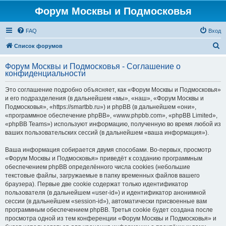
Форум Москвы и Подмосковья
FAQ
Вход
П
Список форумов
о
Форум Москвы и Подмосковья - Соглашение о
и
конфиденциальности
с
Это соглашение подробно объясняет, как «Форум Москвы и Подмосковья»
к
и его подразделения (в дальнейшем «мы», «наш», «Форум Москвы и
Подмосковья», «https://smartbb.ru») и phpBB (в дальнейшем «они»,
«программное обеспечение phpBB», «www.phpbb.com», «phpBB Limited»,
«phpBB Teams») используют информацию, полученную во время любой из
ваших пользовательских сессий (в дальнейшем «ваша информация»).
Ваша информация собирается двумя способами. Во-первых, просмотр
«Форум Москвы и Подмосковья» приведёт к созданию программным
обеспечением phpBB определённого числа cookies (небольшие
текстовые файлы, загружаемые в папку временных файлов вашего
браузера). Первые две cookie содержат только идентификатор
пользователя (в дальнейшем «user-id») и идентификатор анонимной
сессии (в дальнейшем «session-id»), автоматически присвоенные вам
программным обеспечением phpBB. Третья cookie будет создана после
просмотра одной из тем конференции «Форум Москвы и Подмосковья» и