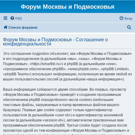
Форум Москвы и Подмосковья
FAQ
Вход
П
Список форумов
о
Форум Москвы и Подмосковья - Соглашение о
и
конфиденциальности
с
Это соглашение подробно объясняет, как «Форум Москвы и Подмосковья»
к
и его подразделения (в дальнейшем «мы», «наш», «Форум Москвы и
Подмосковья», «https://smartbb.ru») и phpBB (в дальнейшем «они»,
«программное обеспечение phpBB», «www.phpbb.com», «phpBB Limited»,
«phpBB Teams») используют информацию, полученную во время любой из
ваших пользовательских сессий (в дальнейшем «ваша информация»).
Ваша информация собирается двумя способами. Во-первых, просмотр
«Форум Москвы и Подмосковья» приведёт к созданию программным
обеспечением phpBB определённого числа cookies (небольшие
текстовые файлы, загружаемые в папку временных файлов вашего
браузера). Первые две cookie содержат только идентификатор
пользователя (в дальнейшем «user-id») и идентификатор анонимной
сессии (в дальнейшем «session-id»), автоматически присвоенные вам
программным обеспечением phpBB. Третья cookie будет создана после
просмотра одной из тем конференции «Форум Москвы и Подмосковья» и