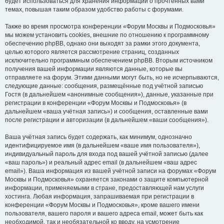
будет использоваться для хранения информации о прочтённых вами
темах, повышая таким образом удобство работы с форумами.
Также во время просмотра конференции «Форум Москвы и Подмосковья»
мы можем установить cookies, внешние по отношению к программному
обеспечению phpBB, однако они выходят за рамки этого документа,
целью которого является рассмотрение страниц, созданных
исключительно программным обеспечением phpBB. Вторым источником
получения вашей информации являются данные, которые вы
отправляете на форум. Этими данными могут быть, но не исчерпываются,
следующие данные: сообщения, размещённые под учётной записью
Гостя (в дальнейшем «анонимные сообщения»), данные, указанные при
регистрации в конференции «Форум Москвы и Подмосковья» (в
дальнейшем «ваша учётная запись») и сообщения, оставленные вами
после регистрации и авторизации (в дальнейшем «ваши сообщения»).
Ваша учётная запись будет содержать, как минимум, однозначно
идентифицируемое имя (в дальнейшем «ваше имя пользователя»),
индивидуальный пароль для входа под вашей учётной записью (далее
«ваш пароль») и реальный адрес email (в дальнейшем «ваш адрес
email»). Ваша информация из вашей учётной записи на форумах «Форум
Москвы и Подмосковья» охраняется законами о защите компьютерной
информации, применяемыми в стране, предоставляющей нам услуги
хостинга. Любая информация, запрашиваемая при регистрации в
конференции «Форум Москвы и Подмосковья», кроме вашего имени
пользователя, вашего пароля и вашего адреса email, может быть как
необходимой, так и необязательной ко вводу, на усмотрение