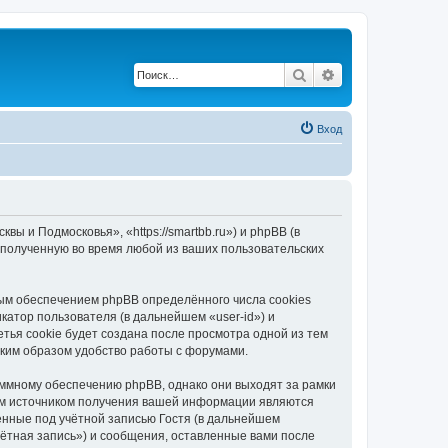
Поиск
Расширенный по
Вход
 и Подмосковья», «https://smartbb.ru») и phpBB (в
полученную во время любой из ваших пользовательских
ым обеспечением phpBB определённого числа cookies
атор пользователя (в дальнейшем «user-id») и
тья cookie будет создана после просмотра одной из тем
ким образом удобство работы с форумами.
ммному обеспечению phpBB, однако они выходят за рамки
ым источником получения вашей информации являются
нные под учётной записью Гостя (в дальнейшем
ётная запись») и сообщения, оставленные вами после