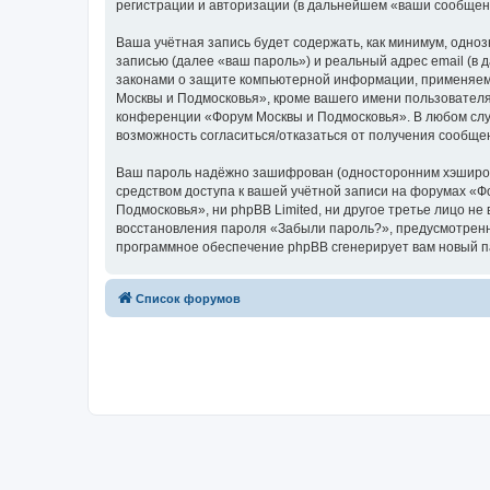
регистрации и авторизации (в дальнейшем «ваши сообщен
Ваша учётная запись будет содержать, как минимум, одн
записью (далее «ваш пароль») и реальный адрес email (в
законами о защите компьютерной информации, применяем
Москвы и Подмосковья», кроме вашего имени пользователя,
конференции «Форум Москвы и Подмосковья». В любом случа
возможность согласиться/отказаться от получения сообщ
Ваш пароль надёжно зашифрован (односторонним хэширован
средством доступа к вашей учётной записи на форумах «Фо
Подмосковья», ни phpBB Limited, ни другое третье лицо н
восстановления пароля «Забыли пароль?», предусмотренн
программное обеспечение phpBB сгенерирует вам новый п
Список форумов