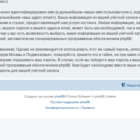
ия»).
означно идентифицируемое имя (в дальнейшем «ваше имя пользователя»), ин
 дальнейшем «ваш адрес email»). Ваша информация из вашей учётной запис
ыми в стране, предоставляющей нам услуги хостинга. Любая информация, з
 вашего пароля и вашего адреса email, может быть как необходимой, так и 
е у вас есть возможность выбрать, какая информация из вашей учётной запи
ений, автоматически сгенерированных программным обеспечением phpBB.
ием). Однако не рекомендуется использовать этот же самый пароль, регист
рум Москвы и Подмосковья», пожалуйста, храните его в тайне, ни при каких
е вправе спрашивать ваш пароль. В случае, если вы забудете ваш пароль к ва
ой программным обеспечением phpBB. Вам будет необходимо ввести ваше имя
ароль для вашей учётной записи.
Наша к
Создано на основе
phpBB
® Forum Software © phpBB Limited
Русская поддержка phpBB
Конфиденциальность
|
Правила