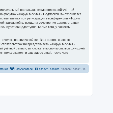
дивидуальный пароль для входа под вашей учётной
и на форумах «Форум Москвы и Подмосковья» охраняется
апрашиваемая при регистрации в конференции «Форум
необязательной ко вводу, на усмотрение администрации
си будет общедоступна. Кроме того, у вас есть
рируясь на других сайтах. Ваш пароль является
 обстоятельствах ни представители «Форум Москвы и
шей учётной записи, вы сможете воспользоваться функцией
 пользователя и ваш адрес email, после чего
оманда
Пользователи
Удалить cookies
Часовой пояс:
UTC