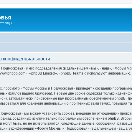
овья
 столицы
о конфиденциальности
Подмосковья» и его подразделения (в дальнейшем «мы», «наш», «Форум Москвы
ww.phpbb.com», «phpBB Limited», «phpBB Teams») используют информацию, 
, просмотр «Форум Москвы и Подмосковья» приведёт к созданию программн
ных файлов вашего браузера). Первые две cookie содержат только идентифик
id»), автоматически присвоенные вам программным обеспечением phpBB. Тре
льзоваться для хранения информации о прочтённых вами темах, повышая та
Подмосковья» мы можем установить cookies, внешние по отношению к програ
 страниц, созданных исключительно программным обеспечением phpBB. Втор
и могут быть, но не исчерпываются, следующие данные: сообщения, размещё
ации в конференции «Форум Москвы и Подмосковья» (в дальнейшем «ваша уч