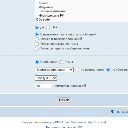
Да
Нет
В названиях тем и текстах сообщений
Только в текстах сообщений
Только по названию темы
Только в первом сообщении темы
Сообщения
Темы
по возрастанию
по убыван
символов сообщений
Наша к
Создано на основе
phpBB
® Forum Software © phpBB Limited
Русская поддержка phpBB