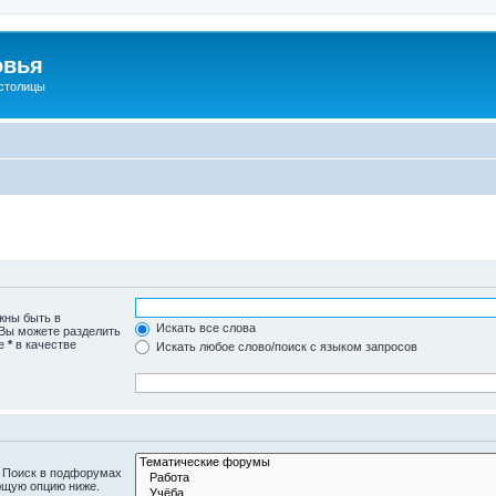
овья
 столицы
жны быть в
Искать все слова
 Вы можете разделить
те
*
в качестве
Искать любое слово/поиск с языком запросов
. Поиск в подфорумах
ющую опцию ниже.