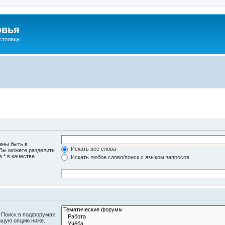
овья
 столицы
жны быть в
Искать все слова
 Вы можете разделить
те
*
в качестве
Искать любое слово/поиск с языком запросов
. Поиск в подфорумах
ющую опцию ниже.