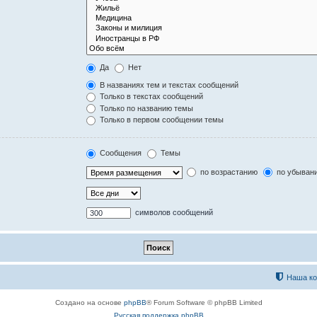
Да
Нет
В названиях тем и текстах сообщений
Только в текстах сообщений
Только по названию темы
Только в первом сообщении темы
Сообщения
Темы
по возрастанию
по убыван
символов сообщений
Наша к
Создано на основе
phpBB
® Forum Software © phpBB Limited
Русская поддержка phpBB