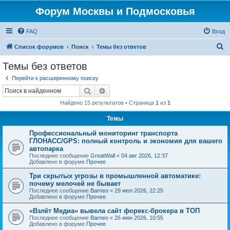
Форум Москвы и Подмосковья
FAQ
Вход
П
Список форумов
Поиск
Темы без ответов
о
Темы без ответов
и
Перейти к расширенному поиску
с
Поиск
Расширенный поиск
к
Найдено 15 результатов • Страница
1
из
1
Темы
Профессиональный мониторинг транспорта
ГЛОНАСС/GPS: полный контроль и экономия для вашего
автопарка
Последнее сообщение
GreatWall
«
04 авг 2026, 12:37
Добавлено в форуме
Прочее
Три скрытых угрозы в промышленной автоматике:
почему мелочей не бывает
Последнее сообщение
Barneo
«
29 июл 2026, 22:25
Добавлено в форуме
Прочее
«Взлёт Медиа» вывела сайт форекс-брокера в ТОП
Последнее сообщение
Barneo
«
26 июн 2026, 10:55
Добавлено в форуме
Прочее