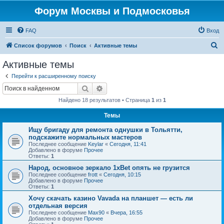
Форум Москвы и Подмосковья
FAQ
Вход
П
Список форумов
Поиск
Активные темы
о
Активные темы
и
Перейти к расширенному поиску
с
Поиск
Расширенный поиск
к
Найдено 18 результатов • Страница
1
из
1
Темы
Ищу бригаду для ремонта однушки в Тольятти,
подскажите нормальных мастеров
Последнее сообщение
Keylar
«
Сегодня, 11:41
Добавлено в форуме
Прочее
Ответы:
1
Народ, основное зеркало 1xBet опять не грузится
Последнее сообщение
frott
«
Сегодня, 10:15
Добавлено в форуме
Прочее
Ответы:
1
Хочу скачать казино Vavada на планшет — есть ли
отдельная версия
Последнее сообщение
Max90
«
Вчера, 16:55
Добавлено в форуме
Прочее