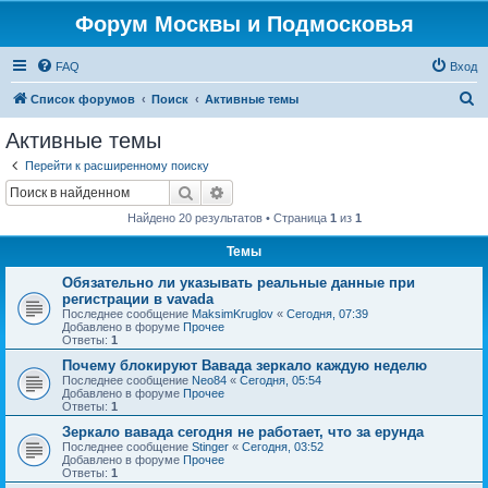
Форум Москвы и Подмосковья
FAQ
Вход
П
Список форумов
Поиск
Активные темы
о
Активные темы
и
Перейти к расширенному поиску
с
Поиск
Расширенный поиск
к
Найдено 20 результатов • Страница
1
из
1
Темы
Обязательно ли указывать реальные данные при
регистрации в vavada
Последнее сообщение
MaksimKruglov
«
Сегодня, 07:39
Добавлено в форуме
Прочее
Ответы:
1
Почему блокируют Вавада зеркало каждую неделю
Последнее сообщение
Neo84
«
Сегодня, 05:54
Добавлено в форуме
Прочее
Ответы:
1
Зеркало вавада сегодня не работает, что за ерунда
Последнее сообщение
Stinger
«
Сегодня, 03:52
Добавлено в форуме
Прочее
Ответы:
1