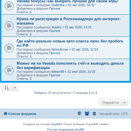
Vavada бонусы: как выбрать лучший для своей игры
Последнее сообщение
SmithVes
«
01 авг 2026, 16:32
Добавлено в форуме
Прочее
Ответы:
1
Нужна ли регистрация в Роскомнадзоре для интернет-
магазина
Последнее сообщение
XiaoKu
«
01 авг 2026, 14:01
Добавлено в форуме
Прочее
Ответы:
1
Где найти реально новые авто класса люкс без пробега
по РФ
Последнее сообщение
StoneArrow
«
01 авг 2026, 11:53
Добавлено в форуме
Прочее
Ответы:
1
Можно ли на Vavada пополнять счёт и выводить деньги
без верификации
Последнее сообщение
Winter88
«
31 июл 2026, 21:03
Добавлено в форуме
Прочее
Ответы:
1
Найдено 20 результатов • Страница
1
из
1
Перейти
Список форумов
Часовой пояс:
UTC
Создано на основе
phpBB
® Forum Software © phpBB Limited
Русская поддержка phpBB