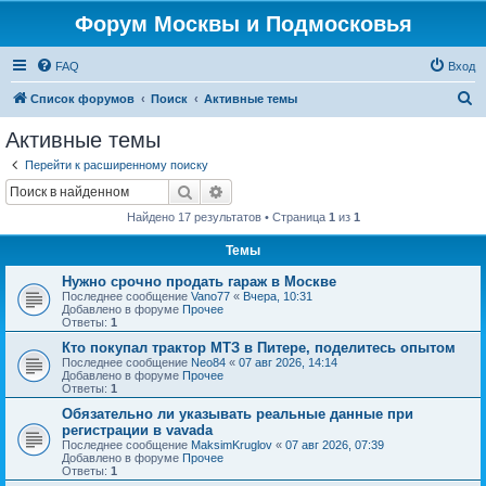
Форум Москвы и Подмосковья
FAQ
Вход
П
Список форумов
Поиск
Активные темы
о
Активные темы
и
Перейти к расширенному поиску
с
Поиск
Расширенный поиск
к
Найдено 17 результатов • Страница
1
из
1
Темы
Нужно срочно продать гараж в Москве
Последнее сообщение
Vano77
«
Вчера, 10:31
Добавлено в форуме
Прочее
Ответы:
1
Кто покупал трактор МТЗ в Питере, поделитесь опытом
Последнее сообщение
Neo84
«
07 авг 2026, 14:14
Добавлено в форуме
Прочее
Ответы:
1
Обязательно ли указывать реальные данные при
регистрации в vavada
Последнее сообщение
MaksimKruglov
«
07 авг 2026, 07:39
Добавлено в форуме
Прочее
Ответы:
1