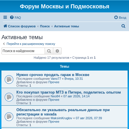
Форум Москвы и Подмосковья
FAQ
Вход
П
Список форумов
Поиск
Активные темы
о
Активные темы
и
Перейти к расширенному поиску
с
Поиск
Расширенный поиск
к
Найдено 17 результатов • Страница
1
из
1
Темы
Нужно срочно продать гараж в Москве
Последнее сообщение
Vano77
«
Вчера, 10:31
Добавлено в форуме
Прочее
Ответы:
1
Кто покупал трактор МТЗ в Питере, поделитесь опытом
Последнее сообщение
Neo84
«
07 авг 2026, 14:14
Добавлено в форуме
Прочее
Ответы:
1
Обязательно ли указывать реальные данные при
регистрации в vavada
Последнее сообщение
MaksimKruglov
«
07 авг 2026, 07:39
Добавлено в форуме
Прочее
Ответы:
1