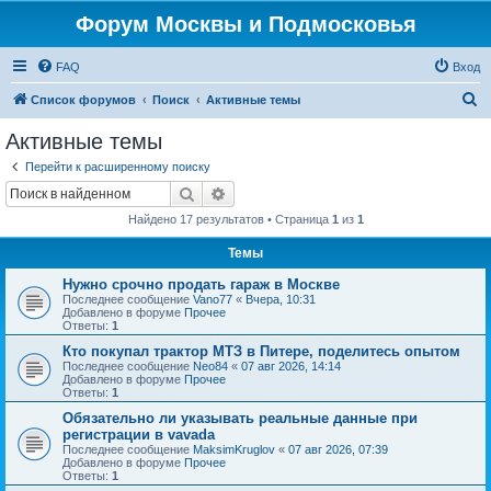
Форум Москвы и Подмосковья
FAQ
Вход
П
Список форумов
Поиск
Активные темы
о
Активные темы
и
Перейти к расширенному поиску
с
Поиск
Расширенный поиск
к
Найдено 17 результатов • Страница
1
из
1
Темы
Нужно срочно продать гараж в Москве
Последнее сообщение
Vano77
«
Вчера, 10:31
Добавлено в форуме
Прочее
Ответы:
1
Кто покупал трактор МТЗ в Питере, поделитесь опытом
Последнее сообщение
Neo84
«
07 авг 2026, 14:14
Добавлено в форуме
Прочее
Ответы:
1
Обязательно ли указывать реальные данные при
регистрации в vavada
Последнее сообщение
MaksimKruglov
«
07 авг 2026, 07:39
Добавлено в форуме
Прочее
Ответы:
1