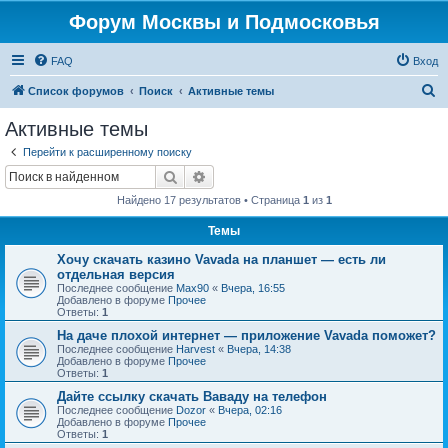
Форум Москвы и Подмосковья
FAQ
Вход
П
Список форумов
Поиск
Активные темы
о
Активные темы
и
Перейти к расширенному поиску
с
Поиск
Расширенный поиск
к
Найдено 17 результатов • Страница
1
из
1
Темы
Хочу скачать казино Vavada на планшет — есть ли
отдельная версия
Последнее сообщение
Max90
«
Вчера, 16:55
Добавлено в форуме
Прочее
Ответы:
1
На даче плохой интернет — приложение Vavada поможет?
Последнее сообщение
Harvest
«
Вчера, 14:38
Добавлено в форуме
Прочее
Ответы:
1
Дайте ссылку скачать Ваваду на телефон
Последнее сообщение
Dozor
«
Вчера, 02:16
Добавлено в форуме
Прочее
Ответы:
1