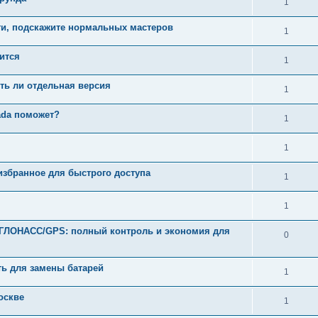
1
ти, подскажите нормальных мастеров
1
зится
1
сть ли отдельная версия
1
ada поможет?
1
1
избранное для быстрого доступа
1
1
ГЛОНАСС/GPS: полный контроль и экономия для
0
ть для замены батарей
1
оскве
1