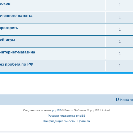
роков
1
оченного патента
1
прогореть
1
оей игры
1
интернет-магазина
1
ез пробега по РФ
1
Наша к
Создано на основе
phpBB
® Forum Software © phpBB Limited
Русская поддержка phpBB
Конфиденциальность
|
Правила