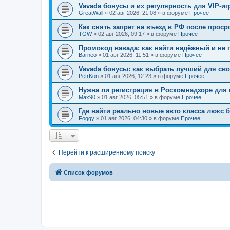
Vavada бонусы и их регулярность для VIP-иг
GreatWall
»
02 авг 2026, 21:08
» в форуме
Прочее
Как снять запрет на въезд в РФ после проср
TGW
»
02 авг 2026, 09:17
» в форуме
Прочее
Промокод вавада: как найти надёжный и не 
Barneo
»
01 авг 2026, 11:51
» в форуме
Прочее
Vavada бонусы: как выбрать лучший для св
PetrKon
»
01 авг 2026, 12:23
» в форуме
Прочее
Нужна ли регистрация в Роскомнадзоре для 
Max90
»
01 авг 2026, 05:51
» в форуме
Прочее
Где найти реально новые авто класса люкс б
Foggy
»
01 авг 2026, 04:30
» в форуме
Прочее
Перейти к расширенному поиску
Список форумов