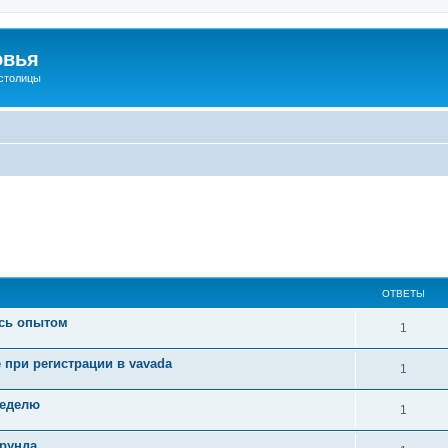
овья
 столицы
ОТВЕТЫ
есь опытом
1
при регистрации в vavada
1
неделю
1
ерунда