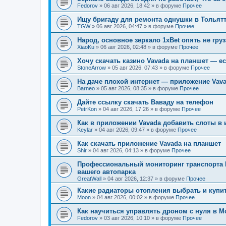
Fedorov
»
06 авг 2026, 18:42
» в форуме
Прочее
Ищу бригаду для ремонта однушки в Тольят
TGW
»
06 авг 2026, 04:47
» в форуме
Прочее
Народ, основное зеркало 1xBet опять не гру
XiaoKu
»
06 авг 2026, 02:48
» в форуме
Прочее
Хочу скачать казино Vavada на планшет — е
StoneArrow
»
05 авг 2026, 07:43
» в форуме
Прочее
На даче плохой интернет — приложение Vav
Barneo
»
05 авг 2026, 08:35
» в форуме
Прочее
Дайте ссылку скачать Ваваду на телефон
PetrKon
»
04 авг 2026, 17:26
» в форуме
Прочее
Как в приложении Vavada добавить слоты в 
Keylar
»
04 авг 2026, 09:47
» в форуме
Прочее
Как скачать приложение Vavada на планшет
Shir
»
04 авг 2026, 04:13
» в форуме
Прочее
Профессиональный мониторинг транспорта 
вашего автопарка
GreatWall
»
04 авг 2026, 12:37
» в форуме
Прочее
Какие радиаторы отопления выбрать и купи
Moon
»
04 авг 2026, 00:02
» в форуме
Прочее
Как научиться управлять дроном с нуля в М
Fedorov
»
03 авг 2026, 10:10
» в форуме
Прочее