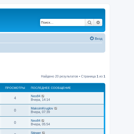
Поиск
Расширенный по
Вход
Найдено 20 результатов • Страница
1
из
1
ПРОСМОТРЫ
ПОСЛЕДНЕЕ СООБЩЕНИЕ
Neo84
4
Вчера, 14:14
MaksimKruglov
0
Вчера, 07:39
Neo84
0
Вчера, 05:54
Stinger