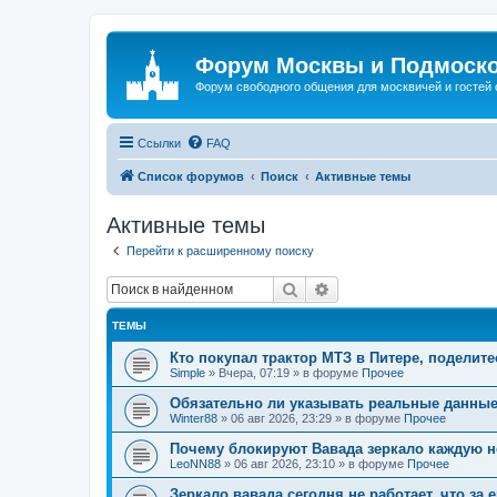
Форум Москвы и Подмоск
Форум свободного общения для москвичей и гостей
Ссылки
FAQ
Список форумов
Поиск
Активные темы
Активные темы
Перейти к расширенному поиску
Поиск
Расширенный поиск
ТЕМЫ
Кто покупал трактор МТЗ в Питере, поделит
Simple
»
Вчера, 07:19
» в форуме
Прочее
Обязательно ли указывать реальные данные 
Winter88
»
06 авг 2026, 23:29
» в форуме
Прочее
Почему блокируют Вавада зеркало каждую 
LeoNN88
»
06 авг 2026, 23:10
» в форуме
Прочее
Зеркало вавада сегодня не работает, что за 