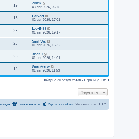
Zontik
19
03 авг 2026, 06:45
Harvest
15
02 авг 2026, 17:01
LeoNN88
23
01 авг 2026, 19:17
SmithVes
23
01 авг 2026, 16:32
XiaoKu
25
01 авг 2026, 14:01
StoneArrow
18
01 авг 2026, 11:53
Найдено 20 результатов • Страница
1
из
1
Перейти
оманда
Пользователи
Удалить cookies
Часовой пояс:
UTC