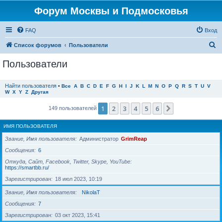
Форум Москвы и Подмосковья
FAQ
Вход
П
Список форумов
Пользователи
о
Пользователи
и
с
Найти пользователя
•
Все
A
B
C
D
E
F
G
H
I
J
K
L
M
N
O
P
Q
R
S
T
U
V
W
X
Y
Z
Другая
к
1
2
3
4
5
6
След.
149 пользователей
ИМЯ ПОЛЬЗОВАТЕЛЯ
Звание, Имя пользователя
Администратор
GrimReap
Сообщения
6
Откуда, Сайт, Facebook, Twitter, Skype, YouTube
https://smartbb.ru/
Зарегистрирован
18 июл 2023, 10:19
Звание, Имя пользователя
NikolaT
Сообщения
7
Зарегистрирован
03 окт 2023, 15:41