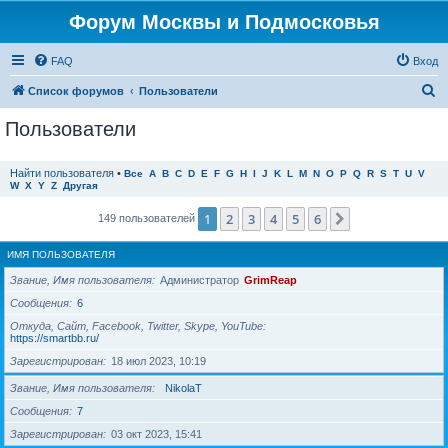
Форум Москвы и Подмосковья
FAQ
Вход
П
Список форумов
Пользователи
о
Пользователи
и
с
Найти пользователя
•
Все
A
B
C
D
E
F
G
H
I
J
K
L
M
N
O
P
Q
R
S
T
U
V
W
X
Y
Z
Другая
к
1
2
3
4
5
6
След.
149 пользователей
ИМЯ ПОЛЬЗОВАТЕЛЯ
Звание, Имя пользователя
Администратор
GrimReap
Сообщения
6
Откуда, Сайт, Facebook, Twitter, Skype, YouTube
https://smartbb.ru/
Зарегистрирован
18 июл 2023, 10:19
Звание, Имя пользователя
NikolaT
Сообщения
7
Зарегистрирован
03 окт 2023, 15:41