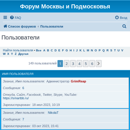
Форум Москвы и Подмосковья
FAQ
Вход
П
Список форумов
Пользователи
о
Пользователи
и
с
Найти пользователя
•
Все
A
B
C
D
E
F
G
H
I
J
K
L
M
N
O
P
Q
R
S
T
U
V
W
X
Y
Z
Другая
к
1
2
3
4
5
6
След.
149 пользователей
ИМЯ ПОЛЬЗОВАТЕЛЯ
Звание, Имя пользователя
Администратор
GrimReap
Сообщения
6
Откуда, Сайт, Facebook, Twitter, Skype, YouTube
https://smartbb.ru/
Зарегистрирован
18 июл 2023, 10:19
Звание, Имя пользователя
NikolaT
Сообщения
7
Зарегистрирован
03 окт 2023, 15:41