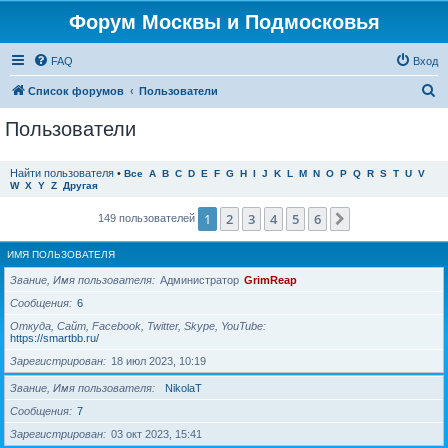
Форум Москвы и Подмосковья
FAQ
Вход
П
Список форумов
Пользователи
о
Пользователи
и
с
Найти пользователя
•
Все
A
B
C
D
E
F
G
H
I
J
K
L
M
N
O
P
Q
R
S
T
U
V
W
X
Y
Z
Другая
к
1
2
3
4
5
6
След.
149 пользователей
ИМЯ ПОЛЬЗОВАТЕЛЯ
Звание, Имя пользователя
Администратор
GrimReap
Сообщения
6
Откуда, Сайт, Facebook, Twitter, Skype, YouTube
https://smartbb.ru/
Зарегистрирован
18 июл 2023, 10:19
Звание, Имя пользователя
NikolaT
Сообщения
7
Зарегистрирован
03 окт 2023, 15:41