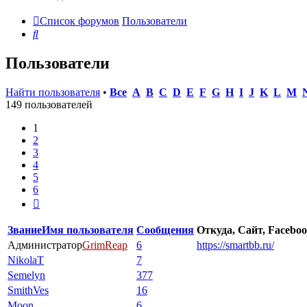
Список форумов
Пользователи
Поиск
Пользователи
Найти пользователя
•
Все
A
B
C
D
E
F
G
H
I
J
K
L
M
149 пользователей
1
2
3
4
5
6
След.
Звание
Имя пользователя
Сообщения
Откуда, Сайт, Faceboo
Администратор
GrimReap
6
https://smartbb.ru/
NikolaT
7
Semelyn
377
SmithVes
16
Moon
6