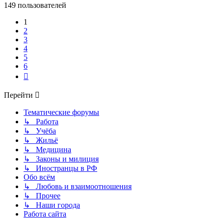
149 пользователей
1
2
3
4
5
6
След.
Перейти
Тематические форумы
↳ Работа
↳ Учёба
↳ Жильё
↳ Медицина
↳ Законы и милиция
↳ Иностранцы в РФ
Обо всём
↳ Любовь и взаимоотношения
↳ Прочее
↳ Наши города
Работа сайта