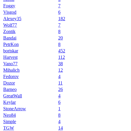
Foggy
7
Visgod
6
Alexey35
182
Wolf77
7
Zontik
8
Bandai
20
PetrKon
8
boriskar
452
Harvest
112
Vano77
38
Mihalich
12
Fedorov
4
Dozor
11
Barneo
26
GreatWall
4
Keylar
6
StoneArrow
1
Neo84
8
Simple
4
TGW
14