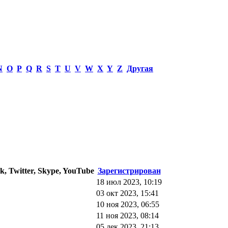
N
O
P
Q
R
S
T
U
V
W
X
Y
Z
Другая
k, Twitter, Skype, YouTube
Зарегистрирован
18 июл 2023, 10:19
03 окт 2023, 15:41
10 ноя 2023, 06:55
11 ноя 2023, 08:14
05 дек 2023, 21:13