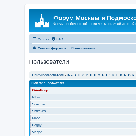
Форум Москвы и Подмоск
Форум свободного общения для москвичей и гостей
Ссылки
FAQ
Список форумов
Пользователи
Пользователи
Найти пользователя
•
Все
A
B
C
D
E
F
G
H
I
J
K
L
M
N
O
P
ИМЯ ПОЛЬЗОВАТЕЛЯ
GrimReap
NikolaT
Semelyn
SmithVes
Moon
Foggy
Visgod