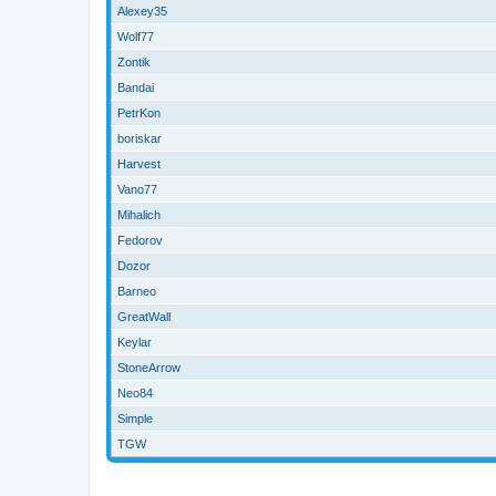
Alexey35
Wolf77
Zontik
Bandai
PetrKon
boriskar
Harvest
Vano77
Mihalich
Fedorov
Dozor
Barneo
GreatWall
Keylar
StoneArrow
Neo84
Simple
TGW