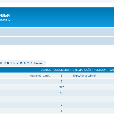
овья
 столицы
Q
R
S
T
U
V
W
X
Y
Z
Другая
ЗВАНИЕ
СООБЩЕНИЯ
ОТКУДА, САЙТ, FACEBOOK, TWI
Администратор
6
https://smartbb.ru/
7
377
16
6
7
6