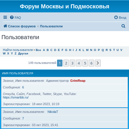
Форум Москвы и Подмосковья
FAQ
Вход
П
Список форумов
Пользователи
о
Пользователи
и
с
Найти пользователя
•
Все
A
B
C
D
E
F
G
H
I
J
K
L
M
N
O
P
Q
R
S
T
U
V
W
X
Y
Z
Другая
к
1
2
3
4
5
6
След.
149 пользователей
ИМЯ ПОЛЬЗОВАТЕЛЯ
Звание, Имя пользователя
Администратор
GrimReap
Сообщения
6
Откуда, Сайт, Facebook, Twitter, Skype, YouTube
https://smartbb.ru/
Зарегистрирован
18 июл 2023, 10:19
Звание, Имя пользователя
NikolaT
Сообщения
7
Зарегистрирован
03 окт 2023, 15:41