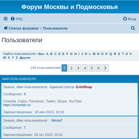
Форум Москвы и Подмосковья
FAQ
Вход
П
Список форумов
Пользователи
о
Пользователи
и
с
Найти пользователя
•
Все
A
B
C
D
E
F
G
H
I
J
K
L
M
N
O
P
Q
R
S
T
U
V
W
X
Y
Z
Другая
к
1
2
3
4
5
6
След.
149 пользователей
ИМЯ ПОЛЬЗОВАТЕЛЯ
Звание, Имя пользователя
Администратор
GrimReap
Сообщения
6
Откуда, Сайт, Facebook, Twitter, Skype, YouTube
https://smartbb.ru/
Зарегистрирован
18 июл 2023, 10:19
Звание, Имя пользователя
NikolaT
Сообщения
7
Зарегистрирован
03 окт 2023, 15:41