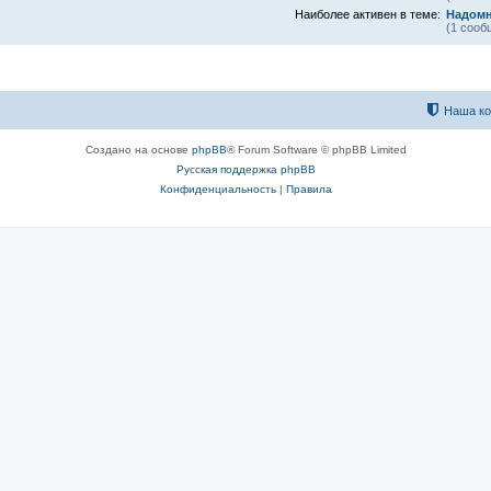
Наиболее активен в теме:
Надомн
(1 сооб
Наша к
Создано на основе
phpBB
® Forum Software © phpBB Limited
Русская поддержка phpBB
Конфиденциальность
|
Правила