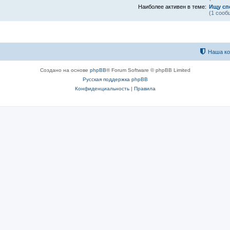
Наиболее активен в теме:
Ищу сп
(1 сооб
Наша к
Создано на основе
phpBB
® Forum Software © phpBB Limited
Русская поддержка phpBB
Конфиденциальность
|
Правила