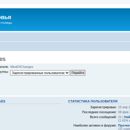
овья
 столицы
es
ателя:
WindOfChanges
руппы:
GES
СТАТИСТИКА ПОЛЬЗОВАТЕЛЯ
Зарегистрирован:
15 апр 2
Последнее посещение:
08 фев 
Всего сообщений:
21 |
Най
(1.41% 
Наиболее активен в форуме:
Прочее
(27 соо