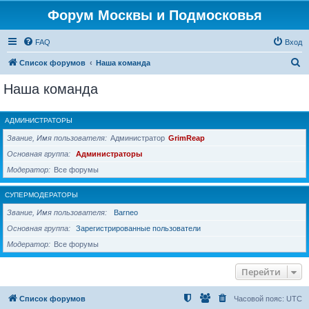
Форум Москвы и Подмосковья
FAQ
Вход
П
Список форумов
Наша команда
о
Наша команда
и
с
АДМИНИСТРАТОРЫ
к
Звание, Имя пользователя
Администратор
GrimReap
Основная группа
Администраторы
Модератор
Все форумы
СУПЕРМОДЕРАТОРЫ
Звание, Имя пользователя
Barneo
Основная группа
Зарегистрированные пользователи
Модератор
Все форумы
Перейти
Список форумов
Часовой пояс:
UTC