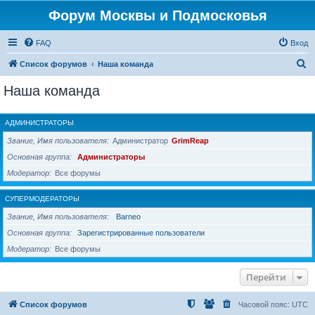
Форум Москвы и Подмосковья
FAQ
Вход
П
Список форумов
Наша команда
о
Наша команда
и
с
АДМИНИСТРАТОРЫ
к
Звание, Имя пользователя
Администратор
GrimReap
Основная группа
Администраторы
Модератор
Все форумы
СУПЕРМОДЕРАТОРЫ
Звание, Имя пользователя
Barneo
Основная группа
Зарегистрированные пользователи
Модератор
Все форумы
Перейти
Список форумов
Часовой пояс:
UTC