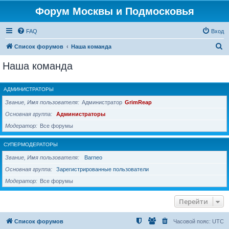
Форум Москвы и Подмосковья
FAQ
Вход
П
Список форумов
Наша команда
о
Наша команда
и
с
АДМИНИСТРАТОРЫ
к
Звание, Имя пользователя
Администратор
GrimReap
Основная группа
Администраторы
Модератор
Все форумы
СУПЕРМОДЕРАТОРЫ
Звание, Имя пользователя
Barneo
Основная группа
Зарегистрированные пользователи
Модератор
Все форумы
Перейти
Список форумов
Часовой пояс:
UTC