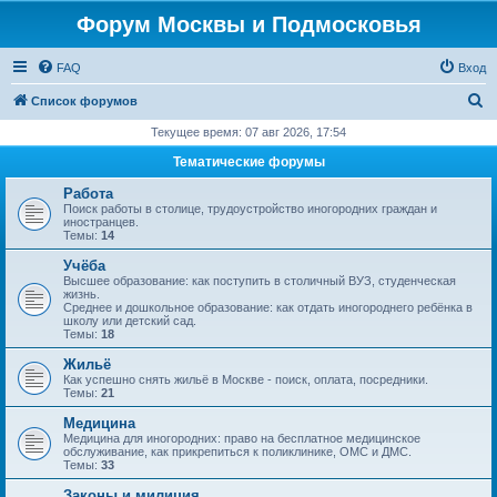
Форум Москвы и Подмосковья
FAQ
Вход
П
Список форумов
о
Текущее время: 07 авг 2026, 17:54
и
Тематические форумы
с
Работа
к
Поиск работы в столице, трудоустройство иногородних граждан и
иностранцев.
Темы:
14
Учёба
Высшее образование: как поступить в столичный ВУЗ, студенческая
жизнь.
Среднее и дошкольное образование: как отдать иногороднего ребёнка в
школу или детский сад.
Темы:
18
Жильё
Как успешно снять жильё в Москве - поиск, оплата, посредники.
Темы:
21
Медицина
Медицина для иногородних: право на бесплатное медицинское
обслуживание, как прикрепиться к поликлинике, ОМС и ДМС.
Темы:
33
Законы и милиция