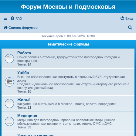
Форум Москвы и Подмосковья
FAQ
Вход
П
Список форумов
о
Текущее время: 09 авг 2026, 16:08
и
Тематические форумы
с
Работа
к
Поиск работы в столице, трудоустройство иногородних граждан и
иностранцев.
Темы:
14
Учёба
Высшее образование: как поступить в столичный ВУЗ, студенческая
жизнь.
Среднее и дошкольное образование: как отдать иногороднего ребёнка в
школу или детский сад.
Темы:
18
Жильё
Как успешно снять жильё в Москве - поиск, оплата, посредники.
Темы:
21
Медицина
Медицина для иногородних: право на бесплатное медицинское
обслуживание, как прикрепиться к поликлинике, ОМС и ДМС.
Темы:
33
Законы и милиция