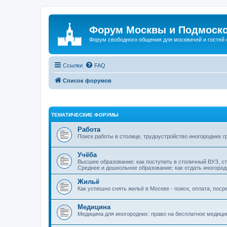
Форум Москвы и Подмоск
Форум свободного общения для москвичей и гостей
Ссылки
FAQ
Список форумов
ТЕМАТИЧЕСКИЕ ФОРУМЫ
Работа
Поиск работы в столице, трудоустройство иногородних г
Учёба
Высшее образование: как поступить в столичный ВУЗ, с
Среднее и дошкольное образование: как отдать иногород
Жильё
Как успешно снять жильё в Москве - поиск, оплата, поср
Медицина
Медицина для иногородних: право на бесплатное медици