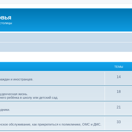
овья
 столицы
ТЕМЫ
14
раждан и иностранцев.
18
туденческая жизнь.
него ребёнка в школу или детский сад.
21
едники.
33
нское обслуживание, как прикрепиться к поликлинике, ОМС и ДМС.