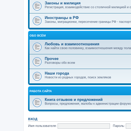
Законы и милиция
Регистрация, взаимодействие со столичной милицией и о
Иностранцы в РФ
Законы, миграционки, пересечение границы РФ - паспор
ОБО ВСЁМ
Любовь и взаимоотношения
Как найти свою половинку, взаимоотношения между пола
Прочее
Разговоры обо всем
Наши города
Новости из родных городов, поиск земляков
РАБОТА САЙТА
Книга отзывов и предложений
Вопросы, предложения, жалобы к администрации форума
ВХОД
Имя пользователя:
Пароль: