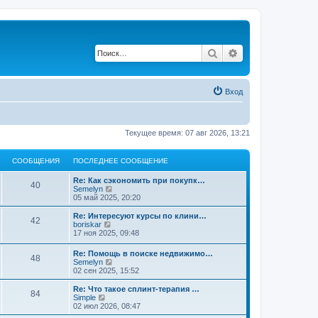
Поиск
Расширенный по
Вход
Текущее время: 07 авг 2026, 13:21
СООБЩЕНИЯ
ПОСЛЕДНЕЕ СООБЩЕНИЕ
Re: Как сэкономить при покупк…
40
П
Semelyn
е
05 май 2025, 20:20
р
е
Re: Интересуют курсы по клини…
42
й
П
boriskar
т
е
17 ноя 2025, 09:48
и
р
к
е
Re: Помощь в поиске недвижимо…
п
48
й
П
Semelyn
о
т
е
02 сен 2025, 15:52
с
и
р
л
к
е
Re: Что такое сплинт-терапия …
е
п
84
й
П
Simple
д
о
т
е
02 июл 2026, 08:47
н
с
и
р
е
л