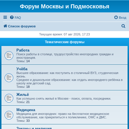
Форум Москвы и Подмосковья
FAQ
Вход
П
Список форумов
о
Текущее время: 07 авг 2026, 17:23
и
Тематические форумы
с
Работа
к
Поиск работы в столице, трудоустройство иногородних граждан и
иностранцев.
Темы:
14
Учёба
Высшее образование: как поступить в столичный ВУЗ, студенческая
жизнь.
Среднее и дошкольное образование: как отдать иногороднего ребёнка в
школу или детский сад.
Темы:
18
Жильё
Как успешно снять жильё в Москве - поиск, оплата, посредники.
Темы:
21
Медицина
Медицина для иногородних: право на бесплатное медицинское
обслуживание, как прикрепиться к поликлинике, ОМС и ДМС.
Темы:
33
Законы и милиция