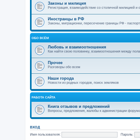
Законы и милиция
Регистрация, взаимодействие со столичной милицией и о
Иностранцы в РФ
Законы, миграционки, пересечение границы РФ - паспор
ОБО ВСЁМ
Любовь и взаимоотношения
Как найти свою половинку, взаимоотношения между пола
Прочее
Разговоры обо всем
Наши города
Новости из родных городов, поиск земляков
РАБОТА САЙТА
Книга отзывов и предложений
Вопросы, предложения, жалобы к администрации форума
ВХОД
Имя пользователя:
Пароль: