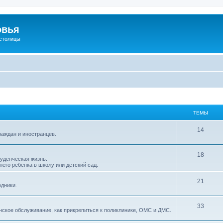
овья
 столицы
ТЕМЫ
14
раждан и иностранцев.
18
туденческая жизнь.
него ребёнка в школу или детский сад.
21
едники.
33
нское обслуживание, как прикрепиться к поликлинике, ОМС и ДМС.