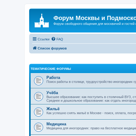
Форум Москвы и Подмоск
Форум свободного общения для москвичей и гостей
Ссылки
FAQ
Список форумов
ТЕМАТИЧЕСКИЕ ФОРУМЫ
Работа
Поиск работы в столице, трудоустройство иногородних г
Учёба
Высшее образование: как поступить в столичный ВУЗ, с
Среднее и дошкольное образование: как отдать иногород
Жильё
Как успешно снять жильё в Москве - поиск, оплата, поср
Медицина
Медицина для иногородних: право на бесплатное медици