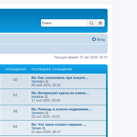
Поиск
Расширенный по
Вход
Текущее время: 07 авг 2026, 05:47
СООБЩЕНИЯ
ПОСЛЕДНЕЕ СООБЩЕНИЕ
Re: Как сэкономить при покупк…
40
П
Semelyn
е
05 май 2025, 20:20
р
е
Re: Интересуют курсы по клини…
42
й
П
boriskar
т
е
17 ноя 2025, 09:48
и
р
к
е
Re: Помощь в поиске недвижимо…
п
48
й
П
Semelyn
о
т
е
02 сен 2025, 15:52
с
и
р
л
к
е
Re: Что такое сплинт-терапия …
е
п
84
й
П
Simple
д
о
т
е
02 июл 2026, 08:47
н
с
и
р
е
л