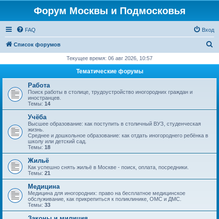
Форум Москвы и Подмосковья
FAQ
Вход
П
Список форумов
о
Текущее время: 06 авг 2026, 10:57
и
Тематические форумы
с
Работа
к
Поиск работы в столице, трудоустройство иногородних граждан и
иностранцев.
Темы:
14
Учёба
Высшее образование: как поступить в столичный ВУЗ, студенческая
жизнь.
Среднее и дошкольное образование: как отдать иногороднего ребёнка в
школу или детский сад.
Темы:
18
Жильё
Как успешно снять жильё в Москве - поиск, оплата, посредники.
Темы:
21
Медицина
Медицина для иногородних: право на бесплатное медицинское
обслуживание, как прикрепиться к поликлинике, ОМС и ДМС.
Темы:
33
Законы и милиция