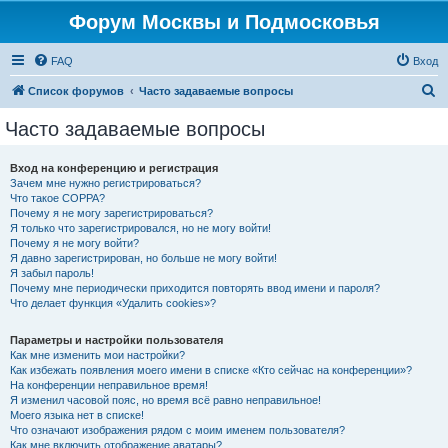
Форум Москвы и Подмосковья
FAQ
Вход
П
Список форумов
Часто задаваемые вопросы
о
Часто задаваемые вопросы
и
с
Вход на конференцию и регистрация
Зачем мне нужно регистрироваться?
к
Что такое COPPA?
Почему я не могу зарегистрироваться?
Я только что зарегистрировался, но не могу войти!
Почему я не могу войти?
Я давно зарегистрирован, но больше не могу войти!
Я забыл пароль!
Почему мне периодически приходится повторять ввод имени и пароля?
Что делает функция «Удалить cookies»?
Параметры и настройки пользователя
Как мне изменить мои настройки?
Как избежать появления моего имени в списке «Кто сейчас на конференции»?
На конференции неправильное время!
Я изменил часовой пояс, но время всё равно неправильное!
Моего языка нет в списке!
Что означают изображения рядом с моим именем пользователя?
Как мне включить отображение аватары?