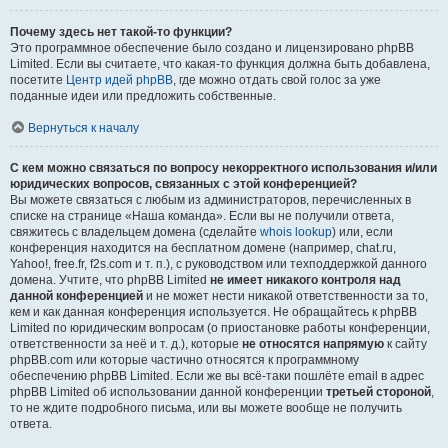
Почему здесь нет такой-то функции?
Это программное обеспечение было создано и лицензировано phpBB
Limited. Если вы считаете, что какая-то функция должна быть добавлена,
посетите
Центр идей phpBB
, где можно отдать свой голос за уже
поданные идеи или предложить собственные.
Вернуться к началу
С кем можно связаться по вопросу некорректного использования и/или
юридических вопросов, связанных с этой конференцией?
Вы можете связаться с любым из администраторов, перечисленных в
списке на странице «Наша команда». Если вы не получили ответа,
свяжитесь с владельцем домена (сделайте
whois lookup
) или, если
конференция находится на бесплатном домене (например, chat.ru,
Yahoo!, free.fr, f2s.com и т. п.), с руководством или техподдержкой данного
домена. Учтите, что phpBB Limited
не имеет никакого контроля над
данной конференцией
и не может нести никакой ответственности за то,
кем и как данная конференция используется. Не обращайтесь к phpBB
Limited по юридическим вопросам (о приостановке работы конференции,
ответственности за неё и т. д.), которые
не относятся напрямую
к сайту
phpBB.com или которые частично относятся к программному
обеспечению phpBB Limited. Если же вы всё-таки пошлёте email в адрес
phpBB Limited об использовании данной конференции
третьей стороной
,
то не ждите подробного письма, или вы можете вообще не получить
ответа.