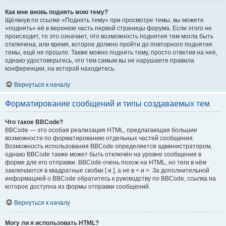
Как мне вновь поднять мою тему?
Щёлкнув по ссылке «Поднять тему» при просмотре темы, вы можете
«поднять» её в верхнюю часть первой страницы форума. Если этого не
происходит, то это означает, что возможность поднятия тем могла быть
отключена, или время, которое должно пройти до повторного поднятия
темы, ещё не прошло. Также можно поднять тему, просто ответив на неё,
однако удостоверьтесь, что тем самым вы не нарушаете правила
конференции, на которой находитесь.
Вернуться к началу
Форматирование сообщений и типы создаваемых тем
Что такое BBCode?
BBCode — это особая реализация HTML, предлагающая большие
возможности по форматированию отдельных частей сообщения.
Возможность использования BBCode определяется администратором,
однако BBCode также может быть отключён на уровне сообщения в
форме для его отправки. BBCode очень похож на HTML, но теги в нём
заключаются в квадратные скобки [ и ], а не в < и >. За дополнительной
информацией о BBCode обратитесь к руководству по BBCode, ссылка на
которое доступна из формы отправки сообщений.
Вернуться к началу
Могу ли я использовать HTML?