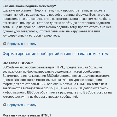
Как мне вновь поднять мою тему?
Щёлкнув по ссылке «Поднять тему» при просмотре темы, вы можете
«поднять» её в верхнюю часть первой страницы форума. Если этого не
происходит, то это означает, что возможность поднятия тем могла быть
отключена, или время, которое должно пройти до повторного поднятия
темы, ещё не прошло. Также можно поднять тему, просто ответив на неё,
однако удостоверьтесь, что тем самым вы не нарушаете правила
конференции, на которой находитесь.
Вернуться к началу
Форматирование сообщений и типы создаваемых тем
Что такое BBCode?
BBCode — это особая реализация HTML, предлагающая большие
возможности по форматированию отдельных частей сообщения.
Возможность использования BBCode определяется администратором,
однако BBCode также может быть отключён на уровне сообщения в
форме для его отправки. BBCode очень похож на HTML, но теги в нём
заключаются в квадратные скобки [ и ], а не в < и >. За дополнительной
информацией о BBCode обратитесь к руководству по BBCode, ссылка на
которое доступна из формы отправки сообщений.
Вернуться к началу
Могу ли я использовать HTML?