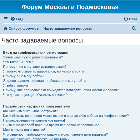
Форум Москвы и Подмосковья
FAQ
Вход
П
Список форумов
Часто задаваемые вопросы
о
Часто задаваемые вопросы
и
с
Вход на конференцию и регистрация
Зачем мне нужно регистрироваться?
к
Что такое COPPA?
Почему я не могу зарегистрироваться?
Я только что зарегистрировался, но не могу войти!
Почему я не могу войти?
Я давно зарегистрирован, но больше не могу войти!
Я забыл пароль!
Почему мне периодически приходится повторять ввод имени и пароля?
Что делает функция «Удалить cookies»?
Параметры и настройки пользователя
Как мне изменить мои настройки?
Как избежать появления моего имени в списке «Кто сейчас на конференции»?
На конференции неправильное время!
Я изменил часовой пояс, но время всё равно неправильное!
Моего языка нет в списке!
Что означают изображения рядом с моим именем пользователя?
Как мне включить отображение аватары?