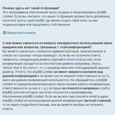
Почему здесь нет такой-то функции?
Это программное обеспечение было создано и лицензировано phpBB
Limited. Если вы считаете, что какая-то функция должна быть добавлена,
посетите
Центр идей phpBB
, где можно отдать свой голос за уже
поданные идеи или предложить собственные.
Вернуться к началу
С кем можно связаться по вопросу некорректного использования и/или
юридических вопросов, связанных с этой конференцией?
Вы можете связаться с любым из администраторов, перечисленных в
списке на странице «Наша команда». Если вы не получили ответа,
свяжитесь с владельцем домена (сделайте
whois lookup
) или, если
конференция находится на бесплатном домене (например, chat.ru,
Yahoo!, free.fr, f2s.com и т. п.), с руководством или техподдержкой данного
домена. Учтите, что phpBB Limited
не имеет никакого контроля над
данной конференцией
и не может нести никакой ответственности за то,
кем и как данная конференция используется. Не обращайтесь к phpBB
Limited по юридическим вопросам (о приостановке работы конференции,
ответственности за неё и т. д.), которые
не относятся напрямую
к сайту
phpBB.com или которые частично относятся к программному
обеспечению phpBB Limited. Если же вы всё-таки пошлёте email в адрес
phpBB Limited об использовании данной конференции
третьей стороной
,
то не ждите подробного письма, или вы можете вообще не получить
ответа.