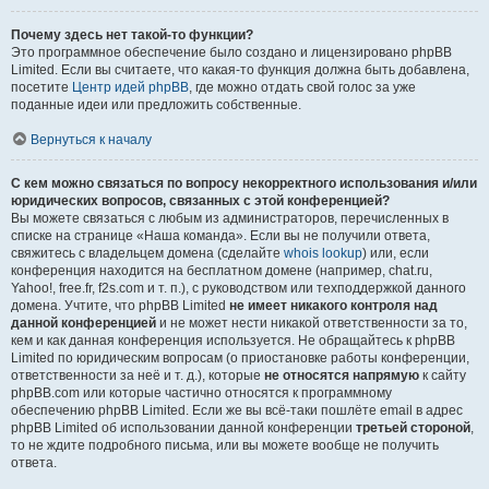
Почему здесь нет такой-то функции?
Это программное обеспечение было создано и лицензировано phpBB
Limited. Если вы считаете, что какая-то функция должна быть добавлена,
посетите
Центр идей phpBB
, где можно отдать свой голос за уже
поданные идеи или предложить собственные.
Вернуться к началу
С кем можно связаться по вопросу некорректного использования и/или
юридических вопросов, связанных с этой конференцией?
Вы можете связаться с любым из администраторов, перечисленных в
списке на странице «Наша команда». Если вы не получили ответа,
свяжитесь с владельцем домена (сделайте
whois lookup
) или, если
конференция находится на бесплатном домене (например, chat.ru,
Yahoo!, free.fr, f2s.com и т. п.), с руководством или техподдержкой данного
домена. Учтите, что phpBB Limited
не имеет никакого контроля над
данной конференцией
и не может нести никакой ответственности за то,
кем и как данная конференция используется. Не обращайтесь к phpBB
Limited по юридическим вопросам (о приостановке работы конференции,
ответственности за неё и т. д.), которые
не относятся напрямую
к сайту
phpBB.com или которые частично относятся к программному
обеспечению phpBB Limited. Если же вы всё-таки пошлёте email в адрес
phpBB Limited об использовании данной конференции
третьей стороной
,
то не ждите подробного письма, или вы можете вообще не получить
ответа.