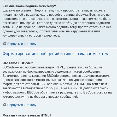
Как мне вновь поднять мою тему?
Щёлкнув по ссылке «Поднять тему» при просмотре темы, вы можете
«поднять» её в верхнюю часть первой страницы форума. Если этого не
происходит, то это означает, что возможность поднятия тем могла быть
отключена, или время, которое должно пройти до повторного поднятия
темы, ещё не прошло. Также можно поднять тему, просто ответив на неё,
однако удостоверьтесь, что тем самым вы не нарушаете правила
конференции, на которой находитесь.
Вернуться к началу
Форматирование сообщений и типы создаваемых тем
Что такое BBCode?
BBCode — это особая реализация HTML, предлагающая большие
возможности по форматированию отдельных частей сообщения.
Возможность использования BBCode определяется администратором,
однако BBCode также может быть отключён на уровне сообщения в
форме для его отправки. BBCode очень похож на HTML, но теги в нём
заключаются в квадратные скобки [ и ], а не в < и >. За дополнительной
информацией о BBCode обратитесь к руководству по BBCode, ссылка на
которое доступна из формы отправки сообщений.
Вернуться к началу
Могу ли я использовать HTML?