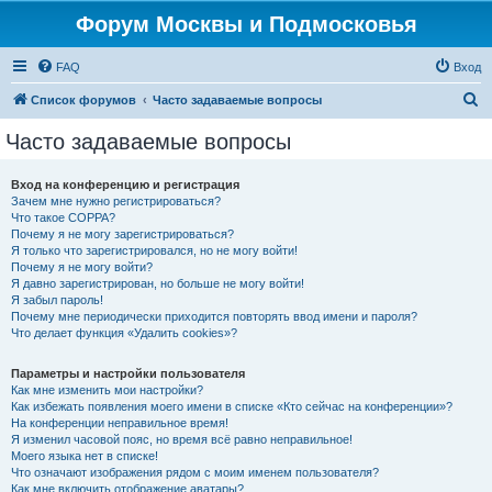
Форум Москвы и Подмосковья
FAQ
Вход
П
Список форумов
Часто задаваемые вопросы
о
Часто задаваемые вопросы
и
с
Вход на конференцию и регистрация
Зачем мне нужно регистрироваться?
к
Что такое COPPA?
Почему я не могу зарегистрироваться?
Я только что зарегистрировался, но не могу войти!
Почему я не могу войти?
Я давно зарегистрирован, но больше не могу войти!
Я забыл пароль!
Почему мне периодически приходится повторять ввод имени и пароля?
Что делает функция «Удалить cookies»?
Параметры и настройки пользователя
Как мне изменить мои настройки?
Как избежать появления моего имени в списке «Кто сейчас на конференции»?
На конференции неправильное время!
Я изменил часовой пояс, но время всё равно неправильное!
Моего языка нет в списке!
Что означают изображения рядом с моим именем пользователя?
Как мне включить отображение аватары?