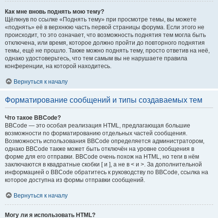
Как мне вновь поднять мою тему?
Щёлкнув по ссылке «Поднять тему» при просмотре темы, вы можете
«поднять» её в верхнюю часть первой страницы форума. Если этого не
происходит, то это означает, что возможность поднятия тем могла быть
отключена, или время, которое должно пройти до повторного поднятия
темы, ещё не прошло. Также можно поднять тему, просто ответив на неё,
однако удостоверьтесь, что тем самым вы не нарушаете правила
конференции, на которой находитесь.
Вернуться к началу
Форматирование сообщений и типы создаваемых тем
Что такое BBCode?
BBCode — это особая реализация HTML, предлагающая большие
возможности по форматированию отдельных частей сообщения.
Возможность использования BBCode определяется администратором,
однако BBCode также может быть отключён на уровне сообщения в
форме для его отправки. BBCode очень похож на HTML, но теги в нём
заключаются в квадратные скобки [ и ], а не в < и >. За дополнительной
информацией о BBCode обратитесь к руководству по BBCode, ссылка на
которое доступна из формы отправки сообщений.
Вернуться к началу
Могу ли я использовать HTML?