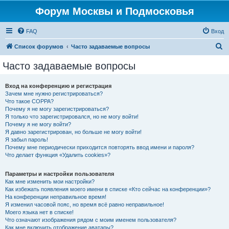
Форум Москвы и Подмосковья
FAQ
Вход
П
Список форумов
Часто задаваемые вопросы
о
Часто задаваемые вопросы
и
с
Вход на конференцию и регистрация
Зачем мне нужно регистрироваться?
к
Что такое COPPA?
Почему я не могу зарегистрироваться?
Я только что зарегистрировался, но не могу войти!
Почему я не могу войти?
Я давно зарегистрирован, но больше не могу войти!
Я забыл пароль!
Почему мне периодически приходится повторять ввод имени и пароля?
Что делает функция «Удалить cookies»?
Параметры и настройки пользователя
Как мне изменить мои настройки?
Как избежать появления моего имени в списке «Кто сейчас на конференции»?
На конференции неправильное время!
Я изменил часовой пояс, но время всё равно неправильное!
Моего языка нет в списке!
Что означают изображения рядом с моим именем пользователя?
Как мне включить отображение аватары?