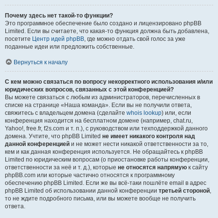
Почему здесь нет такой-то функции?
Это программное обеспечение было создано и лицензировано phpBB
Limited. Если вы считаете, что какая-то функция должна быть добавлена,
посетите
Центр идей phpBB
, где можно отдать свой голос за уже
поданные идеи или предложить собственные.
Вернуться к началу
С кем можно связаться по вопросу некорректного использования и/или
юридических вопросов, связанных с этой конференцией?
Вы можете связаться с любым из администраторов, перечисленных в
списке на странице «Наша команда». Если вы не получили ответа,
свяжитесь с владельцем домена (сделайте
whois lookup
) или, если
конференция находится на бесплатном домене (например, chat.ru,
Yahoo!, free.fr, f2s.com и т. п.), с руководством или техподдержкой данного
домена. Учтите, что phpBB Limited
не имеет никакого контроля над
данной конференцией
и не может нести никакой ответственности за то,
кем и как данная конференция используется. Не обращайтесь к phpBB
Limited по юридическим вопросам (о приостановке работы конференции,
ответственности за неё и т. д.), которые
не относятся напрямую
к сайту
phpBB.com или которые частично относятся к программному
обеспечению phpBB Limited. Если же вы всё-таки пошлёте email в адрес
phpBB Limited об использовании данной конференции
третьей стороной
,
то не ждите подробного письма, или вы можете вообще не получить
ответа.